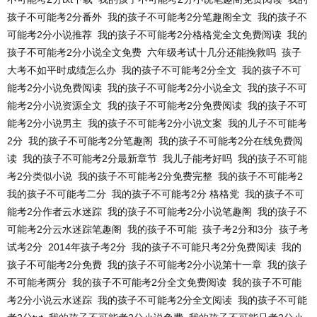
孩子不可能考2分番外
我的孩子不可能考2分笔趣阁全文
我的孩子不
可能考2分小说推荐
我的孩子不可能考2分格格党全文免费阅读
我的
孩子不可能考2分小说全文免费
六年级考试十几分还能挽救吗
孩子
大考不如平时成绩怎么办
我的孩子不可能考2分全文
我的孩子不可
能考2分小说免费阅读
我的孩子不可能考2分小说全文
我的孩子不可
能考2分小说资源全文
我的孩子不可能考2分免费阅读
我的孩子不可
能考2分小说男主
我的孩子不可能考2分小说文案
我的儿子不可能考
2分
我的孩子不可能考2分笔趣阁
我的孩子不可能考2分在线免费阅
读
我的孩子不可能考2分最新章节
我儿子能考好吗
我的孩子不可能
考2分类似小说
我的孩子不可能考2分免费完整
我的孩子不可能考2
我的孩子不可能考二分
我的孩子不可能考2分 格格党
我的孩子不可
能考2分作者云水迷踪
我的孩子不可能考2分小说笔趣阁
我的孩子不
可能考2分云水迷踪笔趣阁
我的孩子不可能
孩子考2分和3分
孩子考
试考2分
2014年孩子考2分
我的孩子不可能只考2分免费阅读
我的
孩子不可能考2分免费
我的孩子不可能考2分小说第十一章
我的孩子
不可能考两分
我的孩子不可能考2分全文免费阅读
我的孩子不可能
考2分小说云水迷踪
我的孩子不可能考2分全文阅读
我的孩子不可能