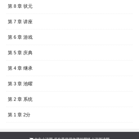
第 8 章 状元
第 7 章 讲座
第 6 章 游戏
第 5 章 庆典
第 4 章 继承
第 3 章 池曜
第 2 章 系统
第 1 章 2分