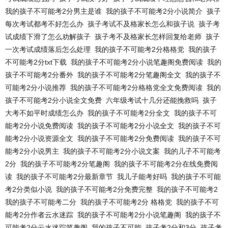
我的孩子不可能考2分男主是谁
我的孩子不可能考2分小说简介
孩子
每次考试都考不好怎么办
孩子考试不及格家长怎么和孩子说
孩子考
试成绩下滑了怎么劝解孩子
孩子考不及格家长怎样回复给老师
孩子
一次考试成绩落后怎么处理
我的孩子不可能考2分格格党
我的孩子
不可能考2分txt下载
我的孩子不可能考2分小说笔趣阁免费阅读
我的
孩子不可能考2分番外
我的孩子不可能考2分笔趣阁全文
我的孩子不
可能考2分小说推荐
我的孩子不可能考2分格格党全文免费阅读
我的
孩子不可能考2分小说全文免费
六年级考试十几分还能挽救吗
孩子
大考不如平时成绩怎么办
我的孩子不可能考2分全文
我的孩子不可
能考2分小说免费阅读
我的孩子不可能考2分小说全文
我的孩子不可
能考2分小说资源全文
我的孩子不可能考2分免费阅读
我的孩子不可
能考2分小说男主
我的孩子不可能考2分小说文案
我的儿子不可能考
2分
我的孩子不可能考2分笔趣阁
我的孩子不可能考2分在线免费阅
读
我的孩子不可能考2分最新章节
我儿子能考好吗
我的孩子不可能
考2分类似小说
我的孩子不可能考2分免费完整
我的孩子不可能考2
我的孩子不可能考二分
我的孩子不可能考2分 格格党
我的孩子不可
能考2分作者云水迷踪
我的孩子不可能考2分小说笔趣阁
我的孩子不
可能考2分云水迷踪笔趣阁
我的孩子不可能
孩子考2分和3分
孩子考