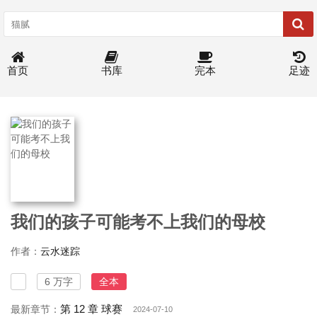
首页
书库
完本
足迹
我们的孩子可能考不上我们的母校
作者：
云水迷踪
6 万字
全本
第 12 章 球赛
最新章节：
2024-07-10