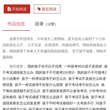
开始阅读
最近阅读
作品信息
目录
（12章）
名牌大学优等生、今年读大二的明灿，某天在街上捡到了十几年
后的亲生儿子。 儿子五岁，长得漂亮，性格也乖巧。明灿本就喜欢小
孩，很快接受了未来儿子穿越到现在的现实。 至于孩子他爸，明灿不
愿和陌
相关推荐：
我的孩子你可以不优秀
一年级考95分是不是很差
孩
子考试成绩差怎么办
我的孩子不可能考2分简介
我的孩子不可能考2
分小说番外
孩子一到考试就考不好怎么办
孩子考试不及格怎么给老
师回复
孩子一考试就考不好是什么原因
孩子考试考不好怎么办
孩
子每科成绩都不好怎么办
孩子成绩差老师不让参加考试
小学考30分
还有救吗
孩子考试成绩下降怎么说孩子
孩子考试不及格
孩子考试
成绩差家长怎么回复老师
孩子平时考试都很好一大考就不行
问孩子
考试成绩怎么问
孩子考试没考好
孩子考试成绩不理想怎么和老师聊