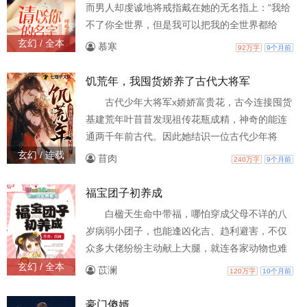
而男人却虔诚地将戒指戴在她的无名指上：“我给
不了你全世界，但是我可以把我的全世界都给
你。”精-彩-收-藏：woo18.vip(Woo18.Vip)
玄幻 / 全本
慕寒
92万字
9个月前
饥荒年，我囤货娇养了古代大将军
古代少年大将军x娇娇富贵花，古今连接囤货
基建荒年叶苜苜发现祖传花瓶成精，神奇的能连
通两千年前古代。因此她结识一位古代少年将
军。将军镇守边塞重城，被蛮族三十万大军包
玄幻 / 连载
苜肉
240万字
9个月前
围。天降大旱，河床枯竭，二十万百姓饿死只剩
下八万人。走投无路，将军向神明乞求水和食
福宝团子初养成
物，希望能让百姓活下去。叶苜苜大手一挥，准
白楹天生命中带福，哪怕穿成父母不详的八
了！她囤积大量物资，投喂将士和百姓。包子馒
岁病弱小团子，也能逢凶化吉、趋利避害，不仅
头花卷肉夹馍每天不重样，给古代人一点现代美
众多大佬纷纷主动献上大腿，就连各家动物也难
食的小震撼。寄兵书，屯粮招兵
逃她的魅力。唯独那个被困冷宫的废皇子，一点
玄幻 / 全本
苡澜
120万字
10个月前
也不给她面子，百般威逼利诱，万..
豪门傻婿