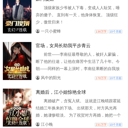
顶级家族少爷被人下毒，变成人人耻笑，唾
弃的傻子。 直到有一天，他身体恢复。 顶级狂
少，傲世归来！
玄幻 / 连载
一只小蜜蜂
136万字
10个月前
官场，女局长助我平步青云
前世——李南征最尊敬的人，被奸人蒙骗，
断了他的仕途，让他在痛苦中生活了几十年。今
朝——同样的一幕上演时，李南征果断的自我放
逐出家门。他利用重生几十年的优势，在官场上
玄幻 / 连载
风中的阳光
178万字
10个月前
如鱼得水。...
离婚后，江小姐惊艳全球
离婚破产，含冤入狱。 这就是江晚晴跟霍延
结婚三年换来的下场。 出狱那天，对方风光再
婚，她凄惨暗淡。 为了祝贺对方再婚，她把一个
藏在心中多年的秘密送到他的婚礼上，以最决绝
玄幻 / 连载
江小晚
231万字
10个月前