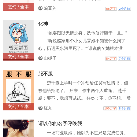
www.shuhaige.cc
玄幻 / 全本
豌豆荚
55万字
2个月前
化神
“她妄图以无情之身，诱他修行毁于一旦。”
——“听说赵家那个小女儿霖娘不知被什么掏了
心，扔进黑水河里死了。”“谁说的？她根本没
死！”“心都掏了，还能不死？”霖娘非但没死，还
玄幻 / 全本
山栀子
84万字
7个月前
性情大变，穿得春红柳绿，不分昼夜地游荡在黑
水河畔。有人说，她中了邪，丢了魂。一日烟雨
服不服
朦胧，一位衣着整洁，容颜秀整的年轻修士来村
楚千淼上学时一个冲动给任炎写过情书，但
中义诊。几个村民帮着赵家夫妇合力将女儿霖娘
被他给拒绝了。 后来工作中两个人重逢。 楚千
抓来修士案前。檐外雨露沙沙，修士伸手摘下她
淼：要不，我想再试试。 任炎：不，你不想。 后
额前的朱砂黄符，问
来她就真的再也不想这个事，毕竟天下帅爷们那
玄幻 / 全本
红九
100万字
8个月前
么多。 可是这个任炎他怎么回事？嘴上说不要身
体却整天围着她转是几个意思？
请以你的名字呼唤我
一场商业联姻，她以为不过只是完成任务。