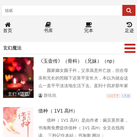
首页
书库
完本
足迹
玄幻魔法
《玉壶传》（骨科）（兄妹）（np）
颜家嫡女颜子衿，父亲虽意外亡故，但在母
亲和兄长的照顾下还算平安长大，本以为就会这
么一直平平淡淡地生活下去。直到十四岁那年家
宴后，她自此与同胞兄长纠葛了数十年 《玉壶
玄幻 / 连载
辞玖玖
133万字
1天前
传》（骨科）（兄妹）（np）
借种（ 1V1 高H）
借种（ 1V1 高H）是由作者：豌豆荚所著，
书海阁免费提供借种（ 1V1 高H）全文在线阅
读。 三秒记住本站：书海阁 网址：