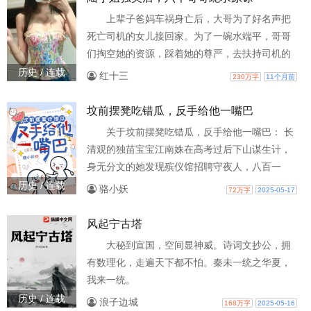
上辈子爸妈车祸身亡后，大哥为了好名声把
死亡司机的女儿接回家。为了一碗水端平，哥哥
们掏空她的资源，踩着她的尊严，去扶持司机的
女儿秦湘。陆柠对哥哥们付出一切，却被赶出家
历史 / 连载
红十三
230万字
11个月前
门惨死。重生后，陆柠收回所有助人情节，不原
谅，不和好，你们抱团我独美。哥哥们都觉得她
坟前摆凳吃错瓜，反手给他一嘴巴
在赌气，熬不过三天就灰溜溜的回去了。三天又
关于坟前摆凳吃错瓜，反手给他一嘴巴： 长
三天，哥哥们坐不住了。大哥为什么我身体最近
清观的独苗宝宝江南姝在高考过后下山谋生计，
这么差？因为陆柠没再送补药
身无分文的她发现殡仪馆招聘守夜人，八百一
晚，唯一的要求是八字足够硬。江南姝高高举手
历史 / 连载
骆小妖
72万字
2025-05-17
毛遂自荐，我我我！就算是尸体半夜诈尸跑了，
江南姝表示她都能给按住扛回去！一个星期后。
风起宁古塔
江南姝成了殡仪馆诸多亡魂的知心大姐姐。半个
大秘到宣国，空间显神威。诗词文抄公，拥
月后。她成功混入隔壁公墓圈，和长眠于此的小
有数理化，走遍天下都不怕。秦未一统之华夏，
可爱们每晚摆凳排排坐，吃吃瓜。后来——“听说
我来一统。
了吗，隔壁老王的小姨子
历史 / 连载
浪子边城
168万字
2025-05-16