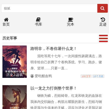
首页
书库
完本
足迹
历史军事
路明非，不卷你屠什么龙！
混吃等死十七年，一次间接性踌躇满志，路
明非给自己折腾了个卷狗系统。学习、跑步、健
身、篮球……只要一直...
历史 / 连载
爱吃醋血鸭
100万字
10个月前
以一龙之力打倒整个世界！
钢铁为鳞，烈焰铸骨。红龙和铁龙的血脉在
我体内交织融合，构筑出耀眼的新生，烈焰与钢
铁是我与生俱来的天赋，适应与进化才是我证就