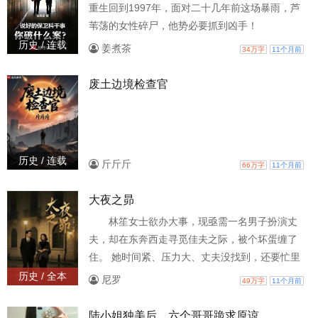
重生回到1997年，面对二十几年前这场暴雨，芦
苇荡的女性碎尸，他势必要抓到凶手！
历史 / 连载
姜煮茶
34万字
11个月前
废土边境检查官
历史 / 连载
斤斤斤
66万字
11个月前
大夜之昴
林笙女士欲办大事，现亟需一名男子扮演丈
夫，却在东奔西走寻觅佳夫之际，被个坏蛋缠了
住。 她时间紧、压力大、丈夫没找到，还要忙里
偷闲斗坏蛋，还被邻居误以为是两口子打架，闹
历史 / 全本
尼罗
49万字
11个月前
得女士一个头有两个大。
陆小姐独美后，六个哥哥跪求原谅