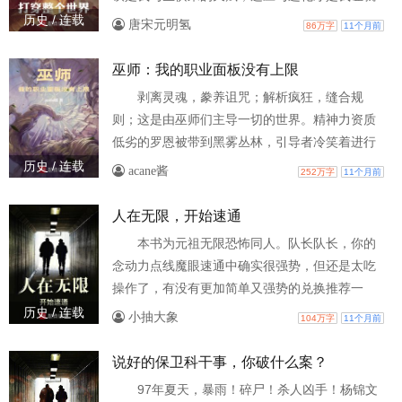
永恒的权能。弱者顾虑重重，而王者，百无禁
历史 / 连载
唐宋元明氢
86万字
11个月前
忌。凡是杀不死我的，都将使我更加强大。在我
面前，跪伏者生，站立者死，万象生死皆我，生
巫师：我的职业面板没有上限
杀予夺由心。若整个世界与我为敌，我便以一龙
剥离灵魂，豢养诅咒；解析疯狂，缝合规
之力燃烧这个世界，然后统治它的灰烬。吾名伽
则；这是由巫师们主导一切的世界。精神力资质
罗斯，世人敬我畏我，尊我为——永恒不灭之
低劣的罗恩被带到黑雾丛林，引导者冷笑着进行
龙！
宣判：“一年内考核未通过，我会亲手解剖你的大
历史 / 连载
acane酱
252万字
11个月前
脑。”正处于绝望之际，意识深处已经觉醒了一块
职业面板——
人在无限，开始速通
本书为元祖无限恐怖同人。队长队长，你的
念动力点线魔眼速通中确实很强势，但还是太吃
操作了，有没有更加简单又强势的兑换推荐一
下？有的兄弟，有的！像这么强的兑换还有九
历史 / 连载
小抽大象
104万字
11个月前
个，都是主神空间t0.5的强势BD
说好的保卫科干事，你破什么案？
97年夏天，暴雨！碎尸！杀人凶手！杨锦文