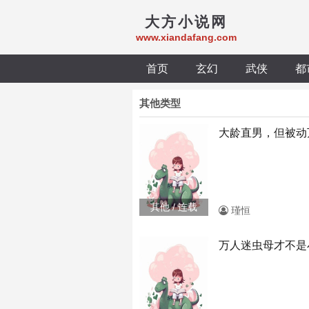
大方小说网
www.xiandafang.com
首页
玄幻
武侠
都
其他类型
大龄直男，但被动万
其他 / 连载
瑾恒
万人迷虫母才不是