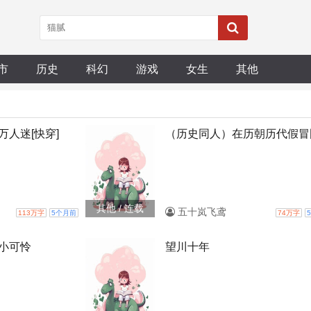
市
历史
科幻
游戏
女生
其他
人迷[快穿]
（历史同人）在历朝历代假冒
意识的那些年
其他 / 连载
五十岚飞鸢
113万字
5个月前
74万字
小可怜
望川十年