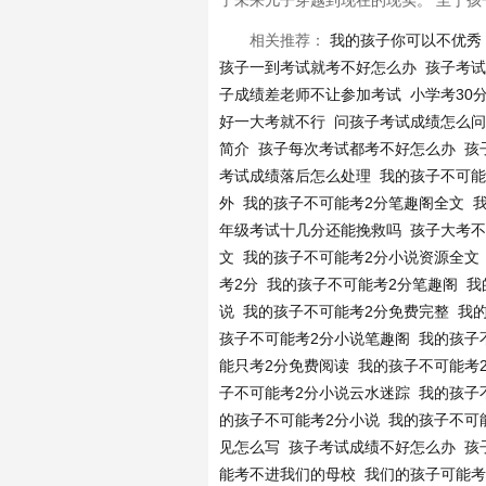
了未来儿子穿越到现在的现实。 至于孩
相关推荐：
我的孩子你可以不优秀
孩子一到考试就考不好怎么办
孩子考试
子成绩差老师不让参加考试
小学考30
好一大考就不行
问孩子考试成绩怎么问
简介
孩子每次考试都考不好怎么办
孩
考试成绩落后怎么处理
我的孩子不可能
外
我的孩子不可能考2分笔趣阁全文
年级考试十几分还能挽救吗
孩子大考不
文
我的孩子不可能考2分小说资源全文
考2分
我的孩子不可能考2分笔趣阁
我
说
我的孩子不可能考2分免费完整
我
孩子不可能考2分小说笔趣阁
我的孩子
能只考2分免费阅读
我的孩子不可能考
子不可能考2分小说云水迷踪
我的孩子
的孩子不可能考2分小说
我的孩子不可能
见怎么写
孩子考试成绩不好怎么办
孩
能考不进我们的母校
我们的孩子可能考