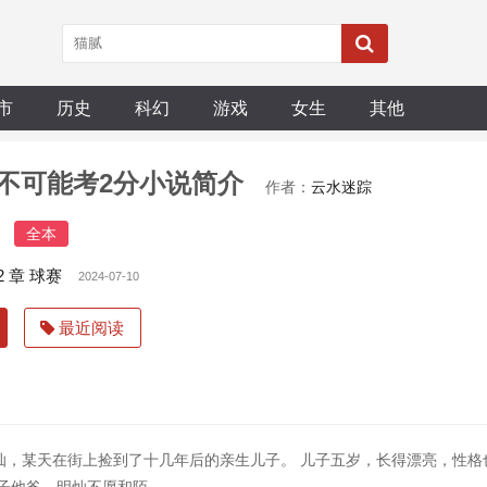
市
历史
科幻
游戏
女生
其他
不可能考2分小说简介
作者：
云水迷踪
全本
2 章 球赛
2024-07-10
最近阅读
灿，某天在街上捡到了十几年后的亲生儿子。 儿子五岁，长得漂亮，性格