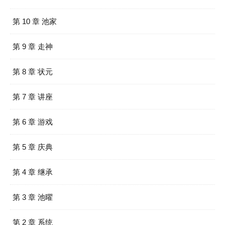
第 10 章 池家
第 9 章 走神
第 8 章 状元
第 7 章 讲座
第 6 章 游戏
第 5 章 庆典
第 4 章 继承
第 3 章 池曜
第 2 章 系统