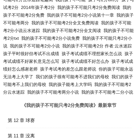
试考2分
2014年孩子考2分
我的孩子不可能只考2分免费阅读
我的
孩子不可能考2分免费
我的孩子不可能考2分小说第十一章
我的孩子
不可能考两分
我的孩子不可能考2分全文免费阅读
我的孩子不可能
考2分小说云水迷踪
我的孩子不可能考2分全文阅读
我的孩子不可能
考2分txt
我的孩子不可能考2分小说免费
我的孩子不可能只考2分小
说
我的孩子不可能考2分小说
我的孩子不可能考2分 作者:云水迷踪
孩子平时很好但考试不出成绩
孩子考试成绩不理想家长怎么说
孩子
考试成绩不好家长意见怎么写
孩子考试成绩不好怎么办
孩子考试成
绩好怎么感谢老师
孩子考试考的差怎么跟老师说
你的孩子可能永远
无法考上大学了
我们的孩子很有可能考不进我们的母校
我们的孩子
可能考不上我们的母校
我的孩子能考上大学吗
我的孩子不可能考2
分云水迷踪
我的孩子不可能考两分小说
我的孩子不可能考二分小说
《我的孩子不可能只考2分免费阅读》最新章节
第 12 章 球赛
第 11 章 没离