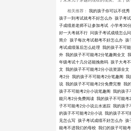
了未来儿子穿越到现在的现实。 至于孩
相关推荐：
我的孩子你可以不优秀
孩子一到考试就考不好怎么办
孩子考试
子成绩差老师不让参加考试
小学考30
好一大考就不行
问孩子考试成绩怎么问
简介
孩子每次考试都考不好怎么办
孩
考试成绩落后怎么处理
我的孩子不可能
外
我的孩子不可能考2分笔趣阁全文
年级考试十几分还能挽救吗
孩子大考不
文
我的孩子不可能考2分小说资源全文
考2分
我的孩子不可能考2分笔趣阁
我
说
我的孩子不可能考2分免费完整
我
孩子不可能考2分小说笔趣阁
我的孩子
能只考2分免费阅读
我的孩子不可能考
子不可能考2分小说云水迷踪
我的孩子
的孩子不可能考2分小说
我的孩子不可能
见怎么写
孩子考试成绩不好怎么办
孩
能考不进我们的母校
我们的孩子可能考