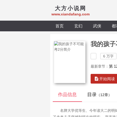
大方小说网
www.xiandafang.com
首页
玄幻
武侠
都
我的孩子
6 万字
第 1
最新章节：
开始阅读
作品信息
目录
（12章）
名牌大学优等生、今年读大二的明