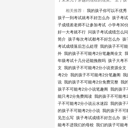
了未来儿子穿越到现在的现实。 至于孩
相关推荐：
我的孩子你可以不优秀
孩子一到考试就考不好怎么办
孩子考试
子成绩差老师不让参加考试
小学考30
好一大考就不行
问孩子考试成绩怎么问
简介
孩子每次考试都考不好怎么办
孩
考试成绩落后怎么处理
我的孩子不可能
外
我的孩子不可能考2分笔趣阁全文
年级考试十几分还能挽救吗
孩子大考不
文
我的孩子不可能考2分小说资源全文
考2分
我的孩子不可能考2分笔趣阁
我
说
我的孩子不可能考2分免费完整
我
孩子不可能考2分小说笔趣阁
我的孩子
能只考2分免费阅读
我的孩子不可能考
子不可能考2分小说云水迷踪
我的孩子
的孩子不可能考2分小说
我的孩子不可能
见怎么写
孩子考试成绩不好怎么办
孩
能考不进我们的母校
我们的孩子可能考