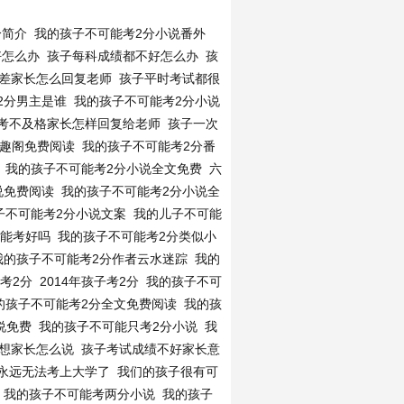
分简介
我的孩子不可能考2分小说番外
好怎么办
孩子每科成绩都不好怎么办
孩
差家长怎么回复老师
孩子平时考试都很
2分男主是谁
我的孩子不可能考2分小说
考不及格家长怎样回复给老师
孩子一次
笔趣阁免费阅读
我的孩子不可能考2分番
我的孩子不可能考2分小说全文免费
六
说免费阅读
我的孩子不可能考2分小说全
子不可能考2分小说文案
我的儿子不可能
能考好吗
我的孩子不可能考2分类似小
我的孩子不可能考2分作者云水迷踪
我的
考2分
2014年孩子考2分
我的孩子不可
的孩子不可能考2分全文免费阅读
我的孩
说免费
我的孩子不可能只考2分小说
我
想家长怎么说
孩子考试成绩不好家长意
永远无法考上大学了
我们的孩子很有可
我的孩子不可能考两分小说
我的孩子