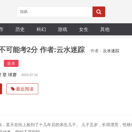
市
历史
科幻
游戏
女生
其他
不可能考2分 作者:云水迷踪
作者：
云水迷踪
全本
2 章 球赛
2024-07-10
最近阅读
灿，某天在街上捡到了十几年后的亲生儿子。 儿子五岁，长得漂亮，性格