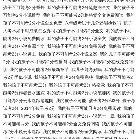
孩子不可能考2分番外
我的孩子不可能考2分笔趣阁全文
我的孩子不
可能考2分小说推荐
我的孩子不可能考2分格格党全文免费阅读
我的
孩子不可能考2分小说全文免费
六年级考试十几分还能挽救吗
孩子
大考不如平时成绩怎么办
我的孩子不可能考2分全文
我的孩子不可
能考2分小说免费阅读
我的孩子不可能考2分小说全文
我的孩子不可
能考2分小说资源全文
我的孩子不可能考2分免费阅读
我的孩子不可
能考2分小说男主
我的孩子不可能考2分小说文案
我的儿子不可能考
2分
我的孩子不可能考2分笔趣阁
我的孩子不可能考2分在线免费阅
读
我的孩子不可能考2分最新章节
我儿子能考好吗
我的孩子不可能
考2分类似小说
我的孩子不可能考2分免费完整
我的孩子不可能考2
我的孩子不可能考二分
我的孩子不可能考2分 格格党
我的孩子不可
能考2分作者云水迷踪
我的孩子不可能考2分小说笔趣阁
我的孩子不
可能考2分云水迷踪笔趣阁
我的孩子不可能
孩子考2分和3分
孩子考
试考2分
2014年孩子考2分
我的孩子不可能只考2分免费阅读
我的
孩子不可能考2分免费
我的孩子不可能考2分小说第十一章
我的孩子
不可能考两分
我的孩子不可能考2分全文免费阅读
我的孩子不可能
考2分小说云水迷踪
我的孩子不可能考2分全文阅读
我的孩子不可能