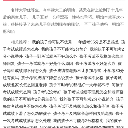
名牌大学优等生、今年读大二的明灿，某天在街上捡到了十几年
后的亲生儿子。 儿子五岁，长得漂亮，性格也乖巧。明灿本就喜欢小
孩，很快接受了未来儿子穿越到现在的现实。 至于孩子他爸，明灿不
愿和陌
相关推荐：
我的孩子你可以不优秀
一年级考95分是不是很差
孩
子考试成绩差怎么办
我的孩子不可能考2分简介
我的孩子不可能考2
分小说番外
孩子一到考试就考不好怎么办
孩子考试不及格怎么给老
师回复
孩子一考试就考不好是什么原因
孩子考试考不好怎么办
孩
子每科成绩都不好怎么办
孩子成绩差老师不让参加考试
小学考30分
还有救吗
孩子考试成绩下降怎么说孩子
孩子考试不及格
孩子考试
成绩差家长怎么回复老师
孩子平时考试都很好一大考就不行
问孩子
考试成绩怎么问
孩子考试没考好
孩子考试成绩不理想怎么和老师聊
我的孩子不可能考2分男主是谁
我的孩子不可能考2分小说简介
孩子
每次考试都考不好怎么办
孩子考试不及格家长怎么和孩子说
孩子考
试成绩下滑了怎么劝解孩子
孩子考不及格家长怎样回复给老师
孩子
一次考试成绩落后怎么处理
我的孩子不可能考2分格格党
我的孩子
不可能考2分txt下载
我的孩子不可能考2分小说笔趣阁免费阅读
我的