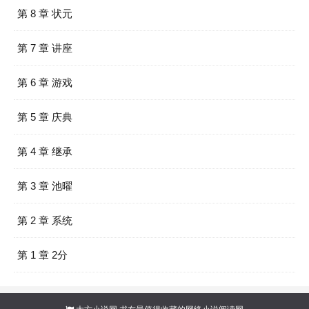
第 8 章 状元
第 7 章 讲座
第 6 章 游戏
第 5 章 庆典
第 4 章 继承
第 3 章 池曜
第 2 章 系统
第 1 章 2分