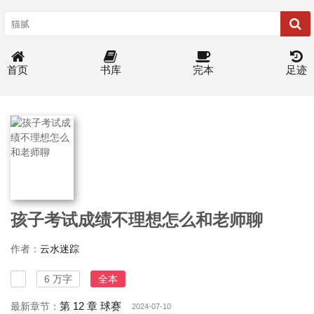
首页
书库
完本
足迹
孩子考试成绩不理想怎么和老师聊
作者：
云水迷踪
6 万字
全本
第 12 章 球赛
最新章节：
2024-07-10