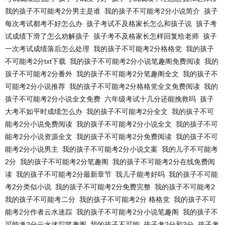
我的孩子不可能考2分男主是谁
我的孩子不可能考2分小说简介
孩子
每次考试都考不好怎么办
孩子考试不及格家长怎么和孩子说
孩子考
试成绩下滑了怎么劝解孩子
孩子考不及格家长怎样回复给老师
孩子
一次考试成绩落后怎么处理
我的孩子不可能考2分格格党
我的孩子
不可能考2分txt下载
我的孩子不可能考2分小说笔趣阁免费阅读
我的
孩子不可能考2分番外
我的孩子不可能考2分笔趣阁全文
我的孩子不
可能考2分小说推荐
我的孩子不可能考2分格格党全文免费阅读
我的
孩子不可能考2分小说全文免费
六年级考试十几分还能挽救吗
孩子
大考不如平时成绩怎么办
我的孩子不可能考2分全文
我的孩子不可
能考2分小说免费阅读
我的孩子不可能考2分小说全文
我的孩子不可
能考2分小说资源全文
我的孩子不可能考2分免费阅读
我的孩子不可
能考2分小说男主
我的孩子不可能考2分小说文案
我的儿子不可能考
2分
我的孩子不可能考2分笔趣阁
我的孩子不可能考2分在线免费阅
读
我的孩子不可能考2分最新章节
我儿子能考好吗
我的孩子不可能
考2分类似小说
我的孩子不可能考2分免费完整
我的孩子不可能考2
我的孩子不可能考二分
我的孩子不可能考2分 格格党
我的孩子不可
能考2分作者云水迷踪
我的孩子不可能考2分小说笔趣阁
我的孩子不
可能考2分云水迷踪笔趣阁
我的孩子不可能
孩子考2分和3分
孩子考