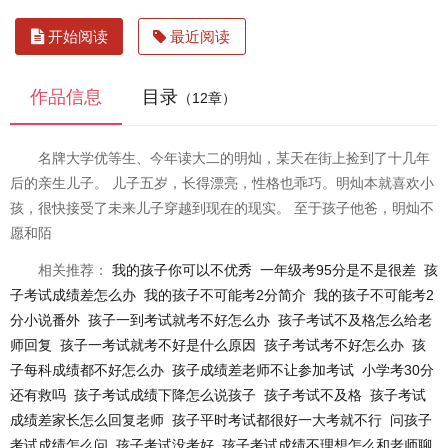
开始阅读
最近阅读
作品信息
目录
（12章）
名牌大学优等生、今年读大二的明灿，某天在街上捡到了十几年
后的亲生儿子。 儿子五岁，长得漂亮，性格也乖巧。明灿本就喜欢小
孩，很快接受了未来儿子穿越到现在的现实。 至于孩子他爸，明灿不
愿和陌
相关推荐：
我的孩子你可以不优秀
一年级考95分是不是很差
孩
子考试成绩差怎么办
我的孩子不可能考2分简介
我的孩子不可能考2
分小说番外
孩子一到考试就考不好怎么办
孩子考试不及格怎么给老
师回复
孩子一考试就考不好是什么原因
孩子考试考不好怎么办
孩
子每科成绩都不好怎么办
孩子成绩差老师不让参加考试
小学考30分
还有救吗
孩子考试成绩下降怎么说孩子
孩子考试不及格
孩子考试
成绩差家长怎么回复老师
孩子平时考试都很好一大考就不行
问孩子
考试成绩怎么问
孩子考试没考好
孩子考试成绩不理想怎么和老师聊