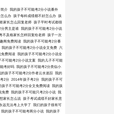
分简介
我的孩子不可能考2分小说番外
好怎么办
孩子每科成绩都不好怎么办
孩
差家长怎么回复老师
孩子平时考试都很
2分男主是谁
我的孩子不可能考2分小说
考不及格家长怎样回复给老师
孩子一次
笔趣阁免费阅读
我的孩子不可能考2分番
我的孩子不可能考2分小说全文免费
六
说免费阅读
我的孩子不可能考2分小说全
子不可能考2分小说文案
我的儿子不可能
能考好吗
我的孩子不可能考2分类似小
我的孩子不可能考2分作者云水迷踪
我的
考2分
2014年孩子考2分
我的孩子不可
的孩子不可能考2分全文免费阅读
我的孩
说免费
我的孩子不可能只考2分小说
我
想家长怎么说
孩子考试成绩不好家长意
永远无法考上大学了
我们的孩子很有可
我的孩子不可能考两分小说
我的孩子