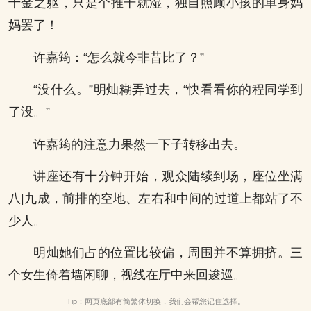
千金之躯，只是个推干就湿，独自照顾小孩的单身妈
妈罢了！
许嘉筠：“怎么就今非昔比了？”
“没什么。”明灿糊弄过去，“快看看你的程同学到
了没。”
许嘉筠的注意力果然一下子转移出去。
讲座还有十分钟开始，观众陆续到场，座位坐满
八|九成，前排的空地、左右和中间的过道上都站了不
少人。
明灿她们占的位置比较偏，周围并不算拥挤。三
个女生倚着墙闲聊，视线在厅中来回逡巡。
Tip：网页底部有简繁体切换，我们会帮您记住选择。