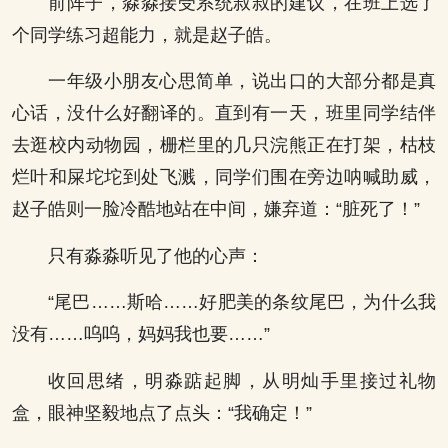
前阵子，淼淼接受系统叔叔的建议，在班上选了
个同学练习超能力，就是赵子皓。
一年级小朋友心思简单，说出口的大部分都是真
心话，没什么好翻译的。直到有一天，班里同学结伴
去逛校内动物园，栅栏里的几只浣熊正在打架，枯枝
烂叶和屎坨坨到处飞溅，同学们围在旁边呐喊助威，
赵子皓则一脸冷酷地站在中间，嫌弃道：“脏死了！”
只有淼淼听见了他的心声：
“尾巴……斯哈……好肥美的条纹尾巴，为什么我
没有……呜呜，妈妈我也要……”
收回思绪，明淼踮起脚，从明灿手里接过礼物
盒，眼神坚毅地点了点头：“我确定！”