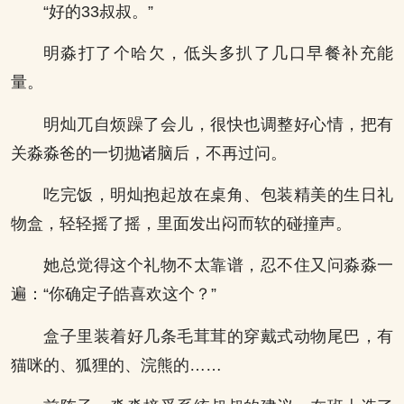
“好的33叔叔。”
明淼打了个哈欠，低头多扒了几口早餐补充能
量。
明灿兀自烦躁了会儿，很快也调整好心情，把有
关淼淼爸的一切抛诸脑后，不再过问。
吃完饭，明灿抱起放在桌角、包装精美的生日礼
物盒，轻轻摇了摇，里面发出闷而软的碰撞声。
她总觉得这个礼物不太靠谱，忍不住又问淼淼一
遍：“你确定子皓喜欢这个？”
盒子里装着好几条毛茸茸的穿戴式动物尾巴，有
猫咪的、狐狸的、浣熊的……