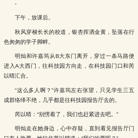
-
下午，放课后。
秋风穿梭长长的校道，银杏挥洒金黄，坠落在行
色匆匆的学子脚畔。
明灿和许嘉筠从B大东门离开，穿过一条马路便
进入A大西门，往科技园方向走，在科技园门口和芮
以晴汇合。
“这么多人啊？”许嘉筠左右张望，只见学生三五
成群络绎不绝，几乎都是往科技园报告厅去的。
芮以晴：“别愣着了，我们也赶紧进去吧。”
明灿走在她身边，心中存疑，直到看见报告厅门