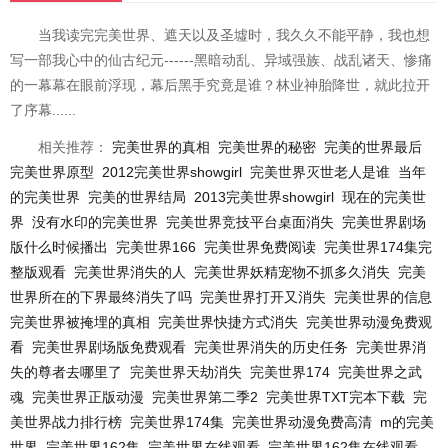
当我读完完美世界、遮天以及圣墟时，我久久不能平静，我也想
写一部我心中的仙古纪元------黑暗动乱、异域强族、战乱诸天、惨痛
的一幕幕在眼前浮现，幕后黑手究竟是谁？林业神胎降世，就此拉开
了序幕......
相关推荐：
完美世界的真相
完美世界的秘密
完美的世界最后
完美世界原型
2012完美世界showgirl
完美世界灭世老人是谁
当年
的完美世界
完美的世界结局
2013完美世界showgirl
现在的完美世
界
没有水印的完美世界
完美世界竞技平台桌面消失
完美世界剧场
版什么时候播出
完美世界166
完美世界免费阅读
完美世界174集完
整版观看
完美世界消失的人
完美世界妖精宠物不抓多久消失
完美
世界所在的下界最终消失了吗
完美世界打开又消失
完美世界的信息
完美世界被掩埋的真相
完美世界快捷方式消失
完美世界动漫免费观
看
完美世界剧场版免费观看
完美世界消失的历史任务
完美世界消
失的尊者去哪里了
完美世界天劫消失
完美世界174
完美世界之武
魂
完美世界正版动漫
完美世界第二季2
完美世界TXT完本下载
完
美世界战力排行榜
完美世界174集
完美世界动漫免费高清
m的完美
世界
完美世界162集
完美世界在线观看
完美世界162集在线观看