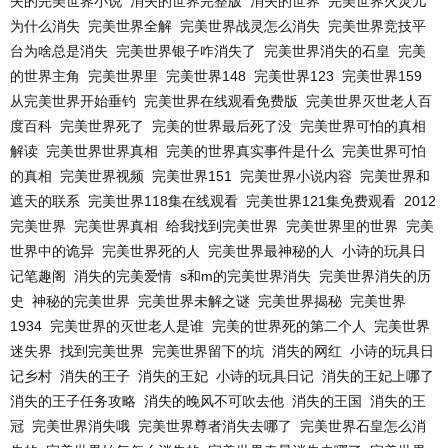
失的完美世界小说
消失的世界完整版
消失的世界
完美世界火灵儿
为什么消失
完美世界全解
完美世界战灵怎么消失
完美世界竞技平
台为啥总是消失
完美世界银子咋消失了
完美世界消失的石皇
完美
的世界主角
完美世界里
完美世界148
完美世界123
完美世界159
从完美世界开始垂钓
完美世界在线观看免费版
完美世界灭世老人百
度百科
完美世界死了
完美的世界最后死了没
完美世界可怕的真相
解读
完美世界世界真相
完美的世界真实事件是什么
完美世界可怕
的真相
完美世界视频
完美世界151
完美世界小说内容
完美世界和
遮天的联系
完美世界118集在线观看
完美世界121集免费观看
2012
完美世界
完美世界真相
给我找到完美世界
完美世界里的世界
完美
世界中的诡异
完美世界死的人
完美世界最神秘的人
小诗的玩具日
记笔趣阁
消失的完美爱情
s和m的完美世界消失
完美世界消失的历
史
神秘的完美世界
完美世界未解之谜
完美世界揭秘
完美世界
1934
完美世界的灭世老人是谁
完美的世界死的第二个人
完美世界
迷失界
找到完美世界
完美世界留下的坑
消失的网红
小诗的玩具日
记乡村
消失的王子
消失的王妃
小诗的玩具日记
消失的王妃上哪了
消失的王子任务攻略
消失的晚风不可吹去他
消失的王国
消失的王
冠
完美世界消失哦
完美世界尊者消失去哪了
完美世界石皇怎么消