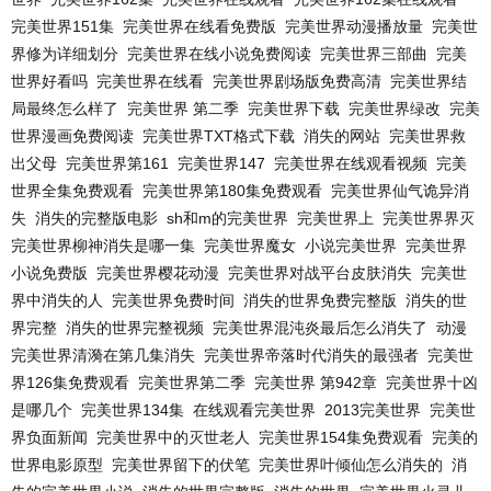
完美世界151集
完美世界在线看免费版
完美世界动漫播放量
完美世
界修为详细划分
完美世界在线小说免费阅读
完美世界三部曲
完美
世界好看吗
完美世界在线看
完美世界剧场版免费高清
完美世界结
局最终怎么样了
完美世界 第二季
完美世界下载
完美世界绿改
完美
世界漫画免费阅读
完美世界TXT格式下载
消失的网站
完美世界救
出父母
完美世界第161
完美世界147
完美世界在线观看视频
完美
世界全集免费观看
完美世界第180集免费观看
完美世界仙气诡异消
失
消失的完整版电影
sh和m的完美世界
完美世界上
完美世界界灭
完美世界柳神消失是哪一集
完美世界魔女
小说完美世界
完美世界
小说免费版
完美世界樱花动漫
完美世界对战平台皮肤消失
完美世
界中消失的人
完美世界免费时间
消失的世界免费完整版
消失的世
界完整
消失的世界完整视频
完美世界混沌炎最后怎么消失了
动漫
完美世界清漪在第几集消失
完美世界帝落时代消失的最强者
完美世
界126集免费观看
完美世界第二季
完美世界 第942章
完美世界十凶
是哪几个
完美世界134集
在线观看完美世界
2013完美世界
完美世
界负面新闻
完美世界中的灭世老人
完美世界154集免费观看
完美的
世界电影原型
完美世界留下的伏笔
完美世界叶倾仙怎么消失的
消