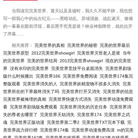
当我读完完美世界、遮天以及圣墟时，我久久不能平静，我也想
写一部我心中的仙古纪元------黑暗动乱、异域强族、战乱诸天、惨痛
的一幕幕在眼前浮现，幕后黑手究竟是谁？林业神胎降世，就此拉开
了序幕......
相关推荐：
完美世界的真相
完美世界的秘密
完美的世界最后
完美世界原型
2012完美世界showgirl
完美世界灭世老人是谁
当年
的完美世界
完美的世界结局
2013完美世界showgirl
现在的完美世
界
没有水印的完美世界
完美世界竞技平台桌面消失
完美世界剧场
版什么时候播出
完美世界166
完美世界免费阅读
完美世界174集完
整版观看
完美世界消失的人
完美世界妖精宠物不抓多久消失
完美
世界所在的下界最终消失了吗
完美世界打开又消失
完美世界的信息
完美世界被掩埋的真相
完美世界快捷方式消失
完美世界动漫免费观
看
完美世界剧场版免费观看
完美世界消失的历史任务
完美世界消
失的尊者去哪里了
完美世界天劫消失
完美世界174
完美世界之武
魂
完美世界正版动漫
完美世界第二季2
完美世界TXT完本下载
完
美世界战力排行榜
完美世界174集
完美世界动漫免费高清
m的完美
世界
完美世界162集
完美世界在线观看
完美世界162集在线观看