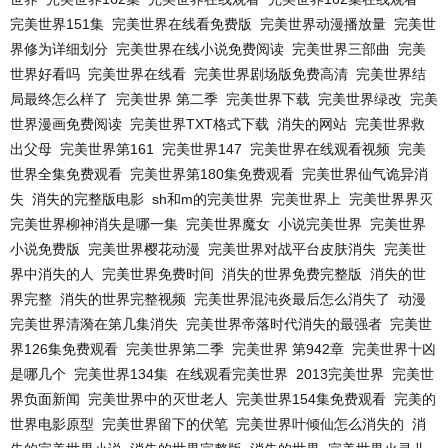
完美世界151集
完美世界在线看免费版
完美世界动漫播放量
完美世
界修为详细划分
完美世界在线小说免费阅读
完美世界三部曲
完美
世界好看吗
完美世界在线看
完美世界剧场版免费高清
完美世界结
局最终怎么样了
完美世界 第二季
完美世界下载
完美世界绿改
完美
世界漫画免费阅读
完美世界TXT格式下载
消失的网站
完美世界救
出父母
完美世界第161
完美世界147
完美世界在线观看视频
完美
世界全集免费观看
完美世界第180集免费观看
完美世界仙气诡异消
失
消失的完整版电影
sh和m的完美世界
完美世界上
完美世界界灭
完美世界柳神消失是哪一集
完美世界魔女
小说完美世界
完美世界
小说免费版
完美世界樱花动漫
完美世界对战平台皮肤消失
完美世
界中消失的人
完美世界免费时间
消失的世界免费完整版
消失的世
界完整
消失的世界完整视频
完美世界混沌炎最后怎么消失了
动漫
完美世界清漪在第几集消失
完美世界帝落时代消失的最强者
完美世
界126集免费观看
完美世界第二季
完美世界 第942章
完美世界十凶
是哪几个
完美世界134集
在线观看完美世界
2013完美世界
完美世
界负面新闻
完美世界中的灭世老人
完美世界154集免费观看
完美的
世界电影原型
完美世界留下的伏笔
完美世界叶倾仙怎么消失的
消