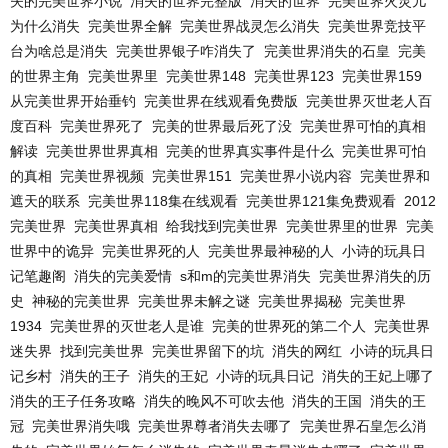
失的完美世界小说
消失的世界完整版
消失的世界
完美世界火灵儿
为什么消失
完美世界全解
完美世界战灵怎么消失
完美世界竞技平
台为啥总是消失
完美世界银子咋消失了
完美世界消失的石皇
完美
的世界主角
完美世界里
完美世界148
完美世界123
完美世界159
从完美世界开始垂钓
完美世界在线观看免费版
完美世界灭世老人百
度百科
完美世界死了
完美的世界最后死了没
完美世界可怕的真相
解读
完美世界世界真相
完美的世界真实事件是什么
完美世界可怕
的真相
完美世界视频
完美世界151
完美世界小说内容
完美世界和
遮天的联系
完美世界118集在线观看
完美世界121集免费观看
2012
完美世界
完美世界真相
给我找到完美世界
完美世界里的世界
完美
世界中的诡异
完美世界死的人
完美世界最神秘的人
小诗的玩具日
记笔趣阁
消失的完美爱情
s和m的完美世界消失
完美世界消失的历
史
神秘的完美世界
完美世界未解之谜
完美世界揭秘
完美世界
1934
完美世界的灭世老人是谁
完美的世界死的第二个人
完美世界
迷失界
找到完美世界
完美世界留下的坑
消失的网红
小诗的玩具日
记乡村
消失的王子
消失的王妃
小诗的玩具日记
消失的王妃上哪了
消失的王子任务攻略
消失的晚风不可吹去他
消失的王国
消失的王
冠
完美世界消失哦
完美世界尊者消失去哪了
完美世界石皇怎么消