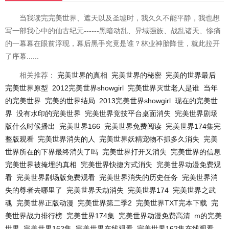
当我读完完美世界、遮天以及圣墟时，我久久不能平静，我也想
写一部我心中的仙古纪元------黑暗动乱、异域强族、战乱诸天、惨痛
的一幕幕在眼前浮现，幕后黑手究竟是谁？林业神胎降世，就此拉开
了序幕......
相关推荐：
完美世界的真相
完美世界的秘密
完美的世界最后
完美世界原型
2012完美世界showgirl
完美世界灭世老人是谁
当年
的完美世界
完美的世界结局
2013完美世界showgirl
现在的完美世
界
没有水印的完美世界
完美世界竞技平台桌面消失
完美世界剧场
版什么时候播出
完美世界166
完美世界免费阅读
完美世界174集完
整版观看
完美世界消失的人
完美世界妖精宠物不抓多久消失
完美
世界所在的下界最终消失了吗
完美世界打开又消失
完美世界的信息
完美世界被掩埋的真相
完美世界快捷方式消失
完美世界动漫免费观
看
完美世界剧场版免费观看
完美世界消失的历史任务
完美世界消
失的尊者去哪里了
完美世界天劫消失
完美世界174
完美世界之武
魂
完美世界正版动漫
完美世界第二季2
完美世界TXT完本下载
完
美世界战力排行榜
完美世界174集
完美世界动漫免费高清
m的完美
世界
完美世界162集
完美世界在线观看
完美世界162集在线观看