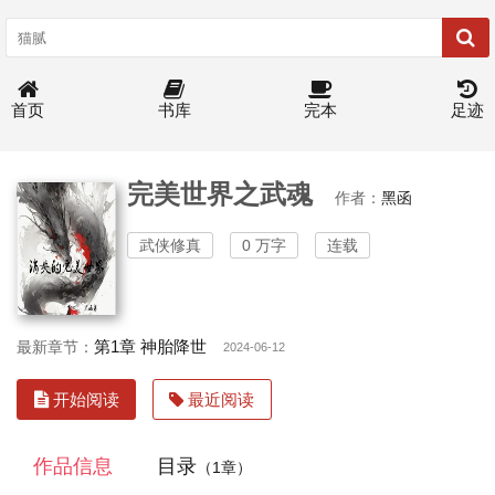
首页
书库
完本
足迹
完美世界之武魂
作者：
黑函
武侠修真
0 万字
连载
第1章 神胎降世
最新章节：
2024-06-12
开始阅读
最近阅读
作品信息
目录
（1章）