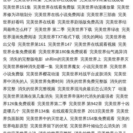
完美世界151集
完美世界在线看免费版
完美世界动漫播放量
完美世
界修为详细划分
完美世界在线小说免费阅读
完美世界三部曲
完美
世界好看吗
完美世界在线看
完美世界剧场版免费高清
完美世界结
局最终怎么样了
完美世界 第二季
完美世界下载
完美世界绿改
完美
世界漫画免费阅读
完美世界TXT格式下载
消失的网站
完美世界救
出父母
完美世界第161
完美世界147
完美世界在线观看视频
完美
世界全集免费观看
完美世界第180集免费观看
完美世界仙气诡异消
失
消失的完整版电影
sh和m的完美世界
完美世界上
完美世界界灭
完美世界柳神消失是哪一集
完美世界魔女
小说完美世界
完美世界
小说免费版
完美世界樱花动漫
完美世界对战平台皮肤消失
完美世
界中消失的人
完美世界免费时间
消失的世界免费完整版
消失的世
界完整
消失的世界完整视频
完美世界混沌炎最后怎么消失了
动漫
完美世界清漪在第几集消失
完美世界帝落时代消失的最强者
完美世
界126集免费观看
完美世界第二季
完美世界 第942章
完美世界十凶
是哪几个
完美世界134集
在线观看完美世界
2013完美世界
完美世
界负面新闻
完美世界中的灭世老人
完美世界154集免费观看
完美的
世界电影原型
完美世界留下的伏笔
完美世界叶倾仙怎么消失的
消