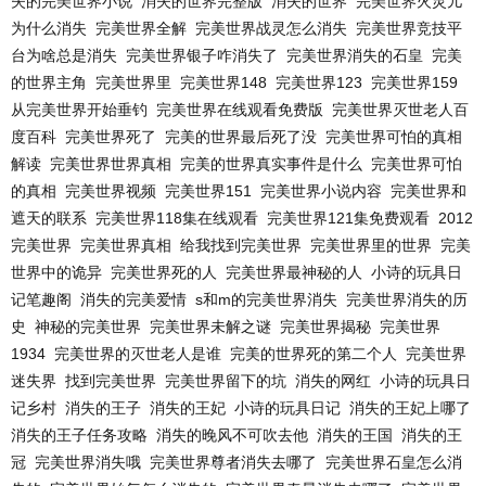
失的完美世界小说
消失的世界完整版
消失的世界
完美世界火灵儿
为什么消失
完美世界全解
完美世界战灵怎么消失
完美世界竞技平
台为啥总是消失
完美世界银子咋消失了
完美世界消失的石皇
完美
的世界主角
完美世界里
完美世界148
完美世界123
完美世界159
从完美世界开始垂钓
完美世界在线观看免费版
完美世界灭世老人百
度百科
完美世界死了
完美的世界最后死了没
完美世界可怕的真相
解读
完美世界世界真相
完美的世界真实事件是什么
完美世界可怕
的真相
完美世界视频
完美世界151
完美世界小说内容
完美世界和
遮天的联系
完美世界118集在线观看
完美世界121集免费观看
2012
完美世界
完美世界真相
给我找到完美世界
完美世界里的世界
完美
世界中的诡异
完美世界死的人
完美世界最神秘的人
小诗的玩具日
记笔趣阁
消失的完美爱情
s和m的完美世界消失
完美世界消失的历
史
神秘的完美世界
完美世界未解之谜
完美世界揭秘
完美世界
1934
完美世界的灭世老人是谁
完美的世界死的第二个人
完美世界
迷失界
找到完美世界
完美世界留下的坑
消失的网红
小诗的玩具日
记乡村
消失的王子
消失的王妃
小诗的玩具日记
消失的王妃上哪了
消失的王子任务攻略
消失的晚风不可吹去他
消失的王国
消失的王
冠
完美世界消失哦
完美世界尊者消失去哪了
完美世界石皇怎么消