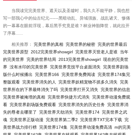
当我读完完美世界、遮天以及圣墟时，我久久不能平静，我也想
写一部我心中的仙古纪元------黑暗动乱、异域强族、战乱诸天、惨痛
的一幕幕在眼前浮现，幕后黑手究竟是谁？林业神胎降世，就此拉开
了序幕......
相关推荐：
完美世界的真相
完美世界的秘密
完美的世界最后
完美世界原型
2012完美世界showgirl
完美世界灭世老人是谁
当年
的完美世界
完美的世界结局
2013完美世界showgirl
现在的完美世
界
没有水印的完美世界
完美世界竞技平台桌面消失
完美世界剧场
版什么时候播出
完美世界166
完美世界免费阅读
完美世界174集完
整版观看
完美世界消失的人
完美世界妖精宠物不抓多久消失
完美
世界所在的下界最终消失了吗
完美世界打开又消失
完美世界的信息
完美世界被掩埋的真相
完美世界快捷方式消失
完美世界动漫免费观
看
完美世界剧场版免费观看
完美世界消失的历史任务
完美世界消
失的尊者去哪里了
完美世界天劫消失
完美世界174
完美世界之武
魂
完美世界正版动漫
完美世界第二季2
完美世界TXT完本下载
完
美世界战力排行榜
完美世界174集
完美世界动漫免费高清
m的完美
世界
完美世界162集
完美世界在线观看
完美世界162集在线观看