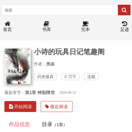
首页
书库
完本
足迹
小诗的玩具日记笔趣阁
作者：
黑函
武侠修真
0 万字
连载
第1章 神胎降世
最新章节：
2024-06-12
开始阅读
最近阅读
作品信息
目录
（1章）