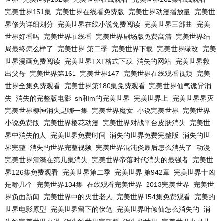
完美世界151集
完美世界在线看免费版
完美世界动漫播放量
完美世
界修为详细划分
完美世界在线小说免费阅读
完美世界三部曲
完美
世界好看吗
完美世界在线看
完美世界剧场版免费高清
完美世界结
局最终怎么样了
完美世界 第二季
完美世界下载
完美世界绿改
完美
世界漫画免费阅读
完美世界TXT格式下载
消失的网站
完美世界救
出父母
完美世界第161
完美世界147
完美世界在线观看视频
完美
世界全集免费观看
完美世界第180集免费观看
完美世界仙气诡异消
失
消失的完整版电影
sh和m的完美世界
完美世界上
完美世界界灭
完美世界柳神消失是哪一集
完美世界魔女
小说完美世界
完美世界
小说免费版
完美世界樱花动漫
完美世界对战平台皮肤消失
完美世
界中消失的人
完美世界免费时间
消失的世界免费完整版
消失的世
界完整
消失的世界完整视频
完美世界混沌炎最后怎么消失了
动漫
完美世界清漪在第几集消失
完美世界帝落时代消失的最强者
完美世
界126集免费观看
完美世界第二季
完美世界 第942章
完美世界十凶
是哪几个
完美世界134集
在线观看完美世界
2013完美世界
完美世
界负面新闻
完美世界中的灭世老人
完美世界154集免费观看
完美的
世界电影原型
完美世界留下的伏笔
完美世界叶倾仙怎么消失的
消