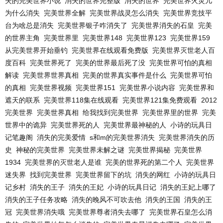
失的完美世界小说
消失的世界完整版
消失的世界
完美世界火灵儿
为什么消失
完美世界全解
完美世界战灵怎么消失
完美世界竞技平
台为啥总是消失
完美世界银子咋消失了
完美世界消失的石皇
完美
的世界主角
完美世界里
完美世界148
完美世界123
完美世界159
从完美世界开始垂钓
完美世界在线观看免费版
完美世界灭世老人百
度百科
完美世界死了
完美的世界最后死了没
完美世界可怕的真相
解读
完美世界世界真相
完美的世界真实事件是什么
完美世界可怕
的真相
完美世界视频
完美世界151
完美世界小说内容
完美世界和
遮天的联系
完美世界118集在线观看
完美世界121集免费观看
2012
完美世界
完美世界真相
给我找到完美世界
完美世界里的世界
完美
世界中的诡异
完美世界死的人
完美世界最神秘的人
小诗的玩具日
记笔趣阁
消失的完美爱情
s和m的完美世界消失
完美世界消失的历
史
神秘的完美世界
完美世界未解之谜
完美世界揭秘
完美世界
1934
完美世界的灭世老人是谁
完美的世界死的第二个人
完美世界
迷失界
找到完美世界
完美世界留下的坑
消失的网红
小诗的玩具日
记乡村
消失的王子
消失的王妃
小诗的玩具日记
消失的王妃上哪了
消失的王子任务攻略
消失的晚风不可吹去他
消失的王国
消失的王
冠
完美世界消失哦
完美世界尊者消失去哪了
完美世界石皇怎么消