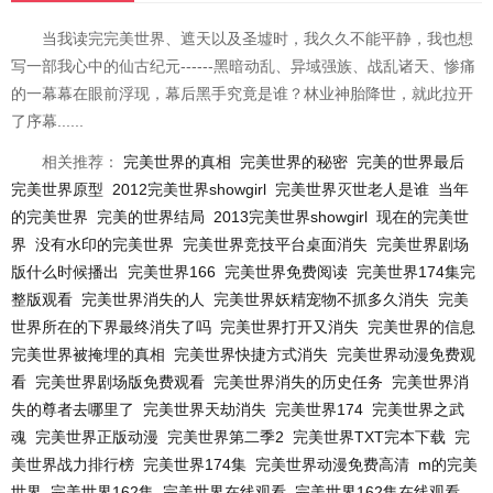
当我读完完美世界、遮天以及圣墟时，我久久不能平静，我也想
写一部我心中的仙古纪元------黑暗动乱、异域强族、战乱诸天、惨痛
的一幕幕在眼前浮现，幕后黑手究竟是谁？林业神胎降世，就此拉开
了序幕......
相关推荐：
完美世界的真相
完美世界的秘密
完美的世界最后
完美世界原型
2012完美世界showgirl
完美世界灭世老人是谁
当年
的完美世界
完美的世界结局
2013完美世界showgirl
现在的完美世
界
没有水印的完美世界
完美世界竞技平台桌面消失
完美世界剧场
版什么时候播出
完美世界166
完美世界免费阅读
完美世界174集完
整版观看
完美世界消失的人
完美世界妖精宠物不抓多久消失
完美
世界所在的下界最终消失了吗
完美世界打开又消失
完美世界的信息
完美世界被掩埋的真相
完美世界快捷方式消失
完美世界动漫免费观
看
完美世界剧场版免费观看
完美世界消失的历史任务
完美世界消
失的尊者去哪里了
完美世界天劫消失
完美世界174
完美世界之武
魂
完美世界正版动漫
完美世界第二季2
完美世界TXT完本下载
完
美世界战力排行榜
完美世界174集
完美世界动漫免费高清
m的完美
世界
完美世界162集
完美世界在线观看
完美世界162集在线观看