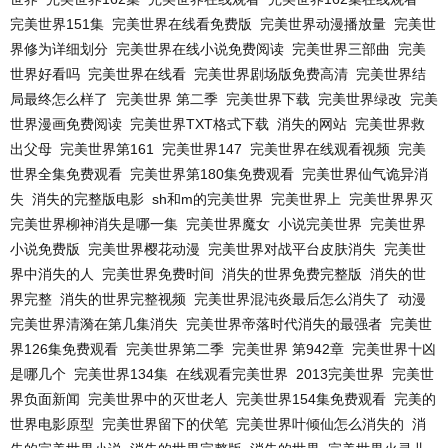
完美世界151集
完美世界在线看免费版
完美世界动漫播放量
完美世
界修为详细划分
完美世界在线小说免费阅读
完美世界三部曲
完美
世界好看吗
完美世界在线看
完美世界剧场版免费高清
完美世界结
局最终怎么样了
完美世界 第二季
完美世界下载
完美世界绿改
完美
世界漫画免费阅读
完美世界TXT格式下载
消失的网站
完美世界救
出父母
完美世界第161
完美世界147
完美世界在线观看视频
完美
世界全集免费观看
完美世界第180集免费观看
完美世界仙气诡异消
失
消失的完整版电影
sh和m的完美世界
完美世界上
完美世界界灭
完美世界柳神消失是哪一集
完美世界魔女
小说完美世界
完美世界
小说免费版
完美世界樱花动漫
完美世界对战平台皮肤消失
完美世
界中消失的人
完美世界免费时间
消失的世界免费完整版
消失的世
界完整
消失的世界完整视频
完美世界混沌炎最后怎么消失了
动漫
完美世界清漪在第几集消失
完美世界帝落时代消失的最强者
完美世
界126集免费观看
完美世界第二季
完美世界 第942章
完美世界十凶
是哪几个
完美世界134集
在线观看完美世界
2013完美世界
完美世
界负面新闻
完美世界中的灭世老人
完美世界154集免费观看
完美的
世界电影原型
完美世界留下的伏笔
完美世界叶倾仙怎么消失的
消