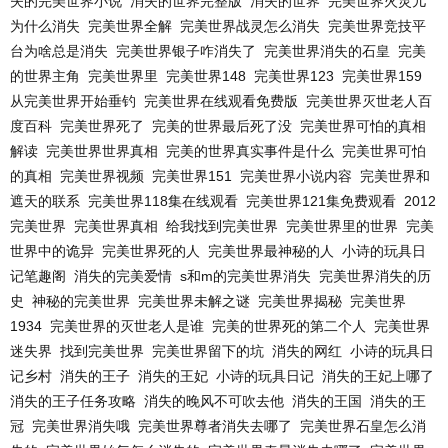
失的完美世界小说
消失的世界完整版
消失的世界
完美世界火灵儿
为什么消失
完美世界全解
完美世界战灵怎么消失
完美世界竞技平
台为啥总是消失
完美世界银子咋消失了
完美世界消失的石皇
完美
的世界主角
完美世界里
完美世界148
完美世界123
完美世界159
从完美世界开始垂钓
完美世界在线观看免费版
完美世界灭世老人百
度百科
完美世界死了
完美的世界最后死了没
完美世界可怕的真相
解读
完美世界世界真相
完美的世界真实事件是什么
完美世界可怕
的真相
完美世界视频
完美世界151
完美世界小说内容
完美世界和
遮天的联系
完美世界118集在线观看
完美世界121集免费观看
2012
完美世界
完美世界真相
给我找到完美世界
完美世界里的世界
完美
世界中的诡异
完美世界死的人
完美世界最神秘的人
小诗的玩具日
记笔趣阁
消失的完美爱情
s和m的完美世界消失
完美世界消失的历
史
神秘的完美世界
完美世界未解之谜
完美世界揭秘
完美世界
1934
完美世界的灭世老人是谁
完美的世界死的第二个人
完美世界
迷失界
找到完美世界
完美世界留下的坑
消失的网红
小诗的玩具日
记乡村
消失的王子
消失的王妃
小诗的玩具日记
消失的王妃上哪了
消失的王子任务攻略
消失的晚风不可吹去他
消失的王国
消失的王
冠
完美世界消失哦
完美世界尊者消失去哪了
完美世界石皇怎么消