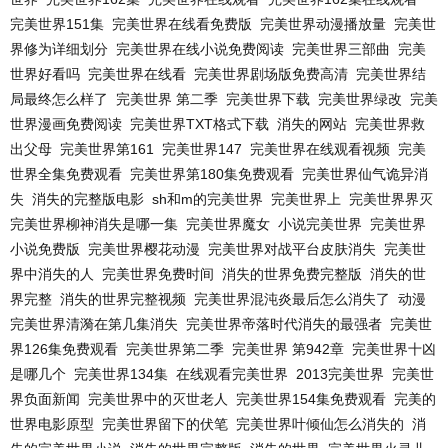
完美世界151集
完美世界在线看免费版
完美世界动漫播放量
完美世
界修为详细划分
完美世界在线小说免费阅读
完美世界三部曲
完美
世界好看吗
完美世界在线看
完美世界剧场版免费高清
完美世界结
局最终怎么样了
完美世界 第二季
完美世界下载
完美世界绿改
完美
世界漫画免费阅读
完美世界TXT格式下载
消失的网站
完美世界救
出父母
完美世界第161
完美世界147
完美世界在线观看视频
完美
世界全集免费观看
完美世界第180集免费观看
完美世界仙气诡异消
失
消失的完整版电影
sh和m的完美世界
完美世界上
完美世界界灭
完美世界柳神消失是哪一集
完美世界魔女
小说完美世界
完美世界
小说免费版
完美世界樱花动漫
完美世界对战平台皮肤消失
完美世
界中消失的人
完美世界免费时间
消失的世界免费完整版
消失的世
界完整
消失的世界完整视频
完美世界混沌炎最后怎么消失了
动漫
完美世界清漪在第几集消失
完美世界帝落时代消失的最强者
完美世
界126集免费观看
完美世界第二季
完美世界 第942章
完美世界十凶
是哪几个
完美世界134集
在线观看完美世界
2013完美世界
完美世
界负面新闻
完美世界中的灭世老人
完美世界154集免费观看
完美的
世界电影原型
完美世界留下的伏笔
完美世界叶倾仙怎么消失的
消