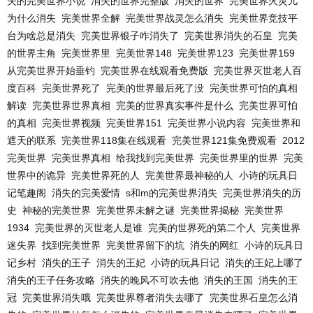
失的完美世界小说
消失的世界完整版
消失的世界
完美世界火灵儿
为什么消失
完美世界全解
完美世界战灵怎么消失
完美世界竞技平
台为啥总是消失
完美世界银子咋消失了
完美世界消失的石皇
完美
的世界主角
完美世界里
完美世界148
完美世界123
完美世界159
从完美世界开始垂钓
完美世界在线观看免费版
完美世界灭世老人百
度百科
完美世界死了
完美的世界最后死了没
完美世界可怕的真相
解读
完美世界世界真相
完美的世界真实事件是什么
完美世界可怕
的真相
完美世界视频
完美世界151
完美世界小说内容
完美世界和
遮天的联系
完美世界118集在线观看
完美世界121集免费观看
2012
完美世界
完美世界真相
给我找到完美世界
完美世界里的世界
完美
世界中的诡异
完美世界死的人
完美世界最神秘的人
小诗的玩具日
记笔趣阁
消失的完美爱情
s和m的完美世界消失
完美世界消失的历
史
神秘的完美世界
完美世界未解之谜
完美世界揭秘
完美世界
1934
完美世界的灭世老人是谁
完美的世界死的第二个人
完美世界
迷失界
找到完美世界
完美世界留下的坑
消失的网红
小诗的玩具日
记乡村
消失的王子
消失的王妃
小诗的玩具日记
消失的王妃上哪了
消失的王子任务攻略
消失的晚风不可吹去他
消失的王国
消失的王
冠
完美世界消失哦
完美世界尊者消失去哪了
完美世界石皇怎么消