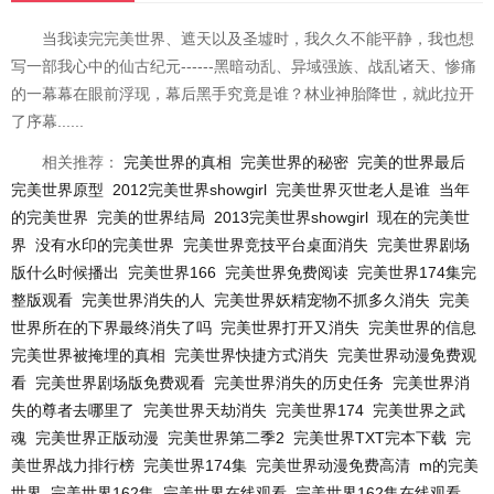
当我读完完美世界、遮天以及圣墟时，我久久不能平静，我也想
写一部我心中的仙古纪元------黑暗动乱、异域强族、战乱诸天、惨痛
的一幕幕在眼前浮现，幕后黑手究竟是谁？林业神胎降世，就此拉开
了序幕......
相关推荐：
完美世界的真相
完美世界的秘密
完美的世界最后
完美世界原型
2012完美世界showgirl
完美世界灭世老人是谁
当年
的完美世界
完美的世界结局
2013完美世界showgirl
现在的完美世
界
没有水印的完美世界
完美世界竞技平台桌面消失
完美世界剧场
版什么时候播出
完美世界166
完美世界免费阅读
完美世界174集完
整版观看
完美世界消失的人
完美世界妖精宠物不抓多久消失
完美
世界所在的下界最终消失了吗
完美世界打开又消失
完美世界的信息
完美世界被掩埋的真相
完美世界快捷方式消失
完美世界动漫免费观
看
完美世界剧场版免费观看
完美世界消失的历史任务
完美世界消
失的尊者去哪里了
完美世界天劫消失
完美世界174
完美世界之武
魂
完美世界正版动漫
完美世界第二季2
完美世界TXT完本下载
完
美世界战力排行榜
完美世界174集
完美世界动漫免费高清
m的完美
世界
完美世界162集
完美世界在线观看
完美世界162集在线观看