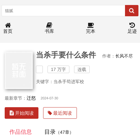
首页
书库
完本
足迹
当杀手要什么条件
作者：
长风不尽
17 万字
连载
关键字：当杀手苟进军校
迁怒
最新章节：
2024-07-30
开始阅读
最近阅读
作品信息
目录
（47章）