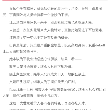
在这个没有精神力就无法运转的星际中，污染、异种、虚象图
层、宇宙潮汐与人类维持着一个微妙的平衡。
江云清自诩星际第一杀手，业余捡捡垃圾也算钱途无限。
未曾想一次任务竟引来大人物针对，直接把她逼进了军校避难。
江云清：苟一苟说不定还有反击的机会。
出身最落后、污染最严重的尘埃星，以及高危身份，双重debuff
让江云清时刻紧捂马甲。
她本以为军校生活必然心惊胆战，结果一看——
政界大佬谷语家族，继承人只想下地种田。
隐士家族汝家，继承人只想成为日天日地的狂战士。
文娱巨头祝家，继承人为了摆烂天天拍烂剧。
以及现第一世家·黑市大手·宇宙阴暗面·傅家，继承人只会抱姐姐
大腿，偶尔做做慈善，捐他个几百万。
这届十大世家继承人各有各的特色，尽管都是天才。