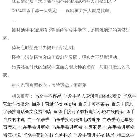
江云清忍耐：天才能不能不要随便飙精神力扫描别人？
0074星杀手界一大规定——飙精神力扫人就是挑衅。
…
彼时她还不知道鸡飞狗跳的军校生活下，是暗流汹涌的阴谋对
弈。
掉马之时便是世界揭开面纱之刻。
怪物与污染悄悄突破了虚幻的界限，现实之下阴影涌动。
她将站在时代的旋涡中直面文明火种的光辉，与旧日遗民的意
志。
ps：剧情篇幅较长，有些慢热，偏群像
相关推荐：
当杀手不容易
当杀手坠入爱河漫画在线阅读
当杀手
苟进军校番外
当杀手苟进军校txt结局
当杀手可不容易
当杀手接到
了骚扰电话全文免费阅读
当杀手接到了骚扰电话小说在线阅读
杀手
当兵的小说
当一个杀手
当杀手接到骚扰电话番外
当杀手苟进军校
百度云
当杀手苟进军校
当杀手苟进军校 长风不尽
当杀手苟进军校
晋江小说
当杀手苟进军校长风不尽
当杀手苟进军校 结局
特工杀手