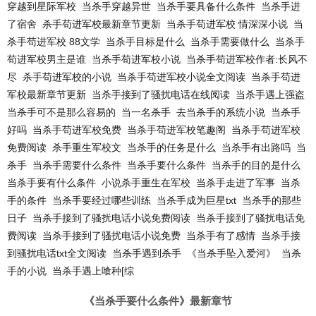
穿越到星际军校
当杀手穿越异世
当杀手要具备什么条件
当杀手进
了宿舍
杀手苟进军校最新章节更新
当杀手苟进军校 情深深小说
当
杀手苟进军校 88文学
当杀手目标是什么
当杀手需要做什么
当杀手
苟进军校男主是谁
当杀手苟进军校小说
当杀手苟进军校作者:长风不
尽
杀手苟进军校的小说
当杀手苟进军校小说全文阅读
当杀手苟进
军校最新章节更新
当杀手接到了骚扰电话在线阅读
当杀手遇上强盗
当杀手可不是那么容易的
当一名杀手
去当杀手的系统小说
当杀手
好吗
当杀手苟进军校免费
当杀手苟进军校笔趣阁
当杀手苟进军校
免费阅读
杀手重生军校文
当杀手的任务是什么
当杀手有出路吗
当
杀手
当杀手需要什么条件
当杀手要什么条件
当杀手的目的是什么
当杀手要有什么条件
小说杀手重生在军校
当杀手走进了军事
当杀
手的条件
当杀手要经过哪些训练
当杀手成为巨星txt
当杀手的那些
日子
当杀手接到了骚扰电话小说免费阅读
当杀手接到了骚扰电话免
费阅读
当杀手接到了骚扰电话小说免费
当杀手有了感情
当杀手接
到骚扰电话txt全文阅读
当杀手遇到杀手
《当杀手坠入爱河》
当杀
手的小说
当杀手遇上喰种[综
《当杀手要什么条件》最新章节