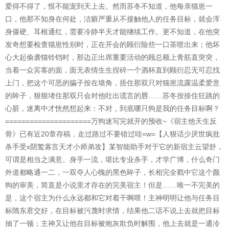
爱得不得了，恨不能宠到天上去。然而苏冬不知道，他每亲猫崽一
口，他那不知身在何处，洁癖严重从不接触他人的任务目标，就会浑
身僵硬、耳根通红，需要冷静半天才能继续工作。更不知道，在他突
发奇想要检查猫崽性别时，正在开会的顾衍险些一口茶喷出来；他坏
心大起偷袭猫铃铛时，那边正出席重要活动的顾总额上青筋直突突，
当着一众宾客的面，面无表情生生捏碎一个酒杯直到顾衍忍无可忍找
上门，把这个可恶的骗子按在墙角，捂住那双只对猫崽流露温柔爱意
的眸子，狠狠堵住那双只会对他吐出谎言的唇……苏冬按捺住狂跳的
心脏，迷离中才恍然想起来：不对，到底哪只狗是我的任务目标啊？
=====================万狗迷写完就开的预收~《宿主他天生反
骨》已有近20章存稿，走过路过不要错过哇=w=【人狠话少厌世疯批
杀手受x阴鸷寡言天才小师弟攻】某智能助手对于它的新宿主云望舒，
可谓是相当之满意。身手一流，堪比专业杀手，才学广博，什么奇门
外道都略通一二，一双夺人心魄的黑色眸子，长相完全戳中它这个颜
狗的审美，简直是小说里才存在的完美宿主！但是……唯一不完美的
是，这个宿主为什么永远都和它对着干啊喂！主神明明让他与任务目
标隋东君交好，在目标被污蔑时求情，结果他二话不说上去就把目标
抽了一顿；主神又让他在目标被炮灰欺负时解围，他上去就是一通冷