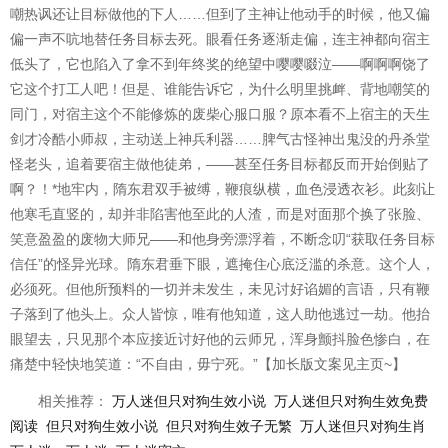
嘲热讽还让目标做他的下人……但到了主神让他动手的时候，他又偏
偏一声不吭地替任务目标去死。眼看任务逐渐走偏，连主神都向宿主
低头了，它也陷入了拿不到年终奖的绝望中嘤嘤啜泣——啊啊啊饶了
它这个打工人吧！但是、谁能告诉它，为什么明里挑衅、背地嘲笑的
同门，对宿主这个不能修炼的废柴心服口服？原本看不上宿主的天生
剑才冷酷小师叔，主动送上神兵利器……脾气古怪神出鬼没的丹杀堂
怪老头，追着要宿主做他徒弟，——甚至任务目标都反而开始倒贴了
啊？！*地牢内，隋东君双手被缚，鞭痕纵横，血色浸透衣衫。此刻让
他寒毛直竖的，却并非陷害他至此的人渣，而是对面那个换了张脸、
笑意盈盈的废物大师兄——和他身旁漂浮着，不断念叨“获取任务目标
信任”的怪异光球。隋东君垂下眼，遮掩住心底泛滥的杀意。这个人，
必须死。但他所预料的一切并未发生，未见讨好谄媚的言语，只有鞭
子落到了他头上。众人皆惊，唯有他知道，这人助他逃过一劫。他抬
眼望去，只见那个本应接近讨好他的云师兄，浑身颤抖脸色惨白，在
痛楚中轻快地笑道：“不自由，毋宁死。”【加长版文案见主页~】
相关推荐：
万人迷但只对狗生效小说
万人迷但只对狗生效免费
阅读
但只对狗生效小说
但只对狗生效子无繁
万人迷但只对狗生肖