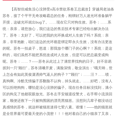
【高智但咸鱼没心没肺受x高冷禁欲系卷王总裁攻】穿越局老油条
苏冬，接了个平平无奇攻略霸总的任务，刚绑好万人迷光环准备躺平
开摸，这破光环就出bug了。……现在它只对狗生效。苏冬：……系
统：亲亲，请您放心，我们这边的售后技术专家已经给出解决办法
了。苏冬：太好了，可以把我的光环换成对人生效了吗？系统：亲
亲，非常抱歉，咱们这边的光环都是绑定即永久生效，没有办法更改
的呢。苏冬一拍桌子，怒道：那我放个哪门子的心啊？！系统：是这
样的，咱们虽然不能把系统改成对人生效，但是可以把总裁变成狗
呢。苏冬：……？-----苏冬从此过上了满世界找狗的日子。好不容易
抓到一只“顾衍”，苏冬清嗓开麦，满脸深情，敬业演出：“哦天呐，世
上怎会有如此英俊潇洒帅气逼人的狗子？”“顾衍”：……汪？……啧，
真狗啊。冷酷无情骗子苏翻脸不认狗，掉头就走。……好吧，没有人
可以拒绝狗狗，哪怕是没心没肺的骗子。现在任务目标没找到，满小
区的狗见了他都双眼放光。苏冬左手安顿退役警犬，右手帮小流浪回
家，顺便还救下一只被狗围困的漂亮黑猫崽。没想到几辈子都没动过
真感情的苏冬，就这样被猫崽迷得七荤八素。谁懂！——他的猫崽就
是全世界最可爱最天使的小茂密！！！他对着自己的小猫亲了又亲，