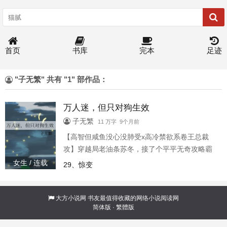
首页
书库
完本
足迹
"子无繁" 共有 "1" 部作品：
万人迷，但只对狗生效
子无繁
11 万字 9个月前
【高智但咸鱼没心没肺受x高冷禁欲系卷王总裁
攻】穿越局老油条苏冬，接了个平平无奇攻略霸
总的任务，刚绑好万人迷光环准备躺平开摸，这
女生 / 连载
29、惊变
破光环就出bug了。……现在它只对狗生效。苏
冬：……系统：亲亲，请您放心，我们这边的售
后技术专家已经给出解决办法了。苏冬：太好
大方小说网
书友最值得收藏的网络小说阅读网
简体版
·
繁體版
了，可以把我的光环换成对人生效了吗？系统：
亲亲，非常抱歉，咱们这边的光环都是绑定即永