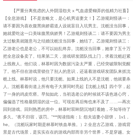
【严重分离焦虑的人外阴湿怨夫 x 气血虚爱糊弄的低精力社畜】
【全息游戏】【不是攻略文，是心机男追妻文！】乙游规则怪谈一：
请不要因为喜欢腹黑病娇霸道人设就盲目入坑男主。沈栀没当回事，
她就爱吃这一口美味腹黑病娇男！乙游规则怪谈二：请不要因为男主
太过貌美就随意与之结婚沈栀没当回事，她结了。乙游规则怪谈三：
乙游老公也是老公，不可以始乱终弃。沈栀没当回事，她拿了五十万
把全息设备卖了。结果第二天，游戏研发团队找上门，求着沈栀赶紧
上线救人。他们说，林慕时因为数据污染太严重，已经突破限制觉醒
了。他不但在游戏里锁住了别人的意识，还逼着游戏研发团队来抓沈
栀上线。林慕时说，他只要沈栀。如果上线的人不是沈栀，他就要杀
人。沈栀看着街道上所有电子大屏同时亮起【沈栀上线】四个字，起
了一身的鸡皮疙瘩。早知如此，当初选老公的时候就不该色迷心窍，
偏偏选了性格最阴湿的这一位。可现在再后悔也来不及了……—再次
回到游戏。回到熟悉的房中，林慕时双眸阴沉地盯着她，不知等待了
多久。“夜不归宿，该罚。”***阅读指南：1: 怨夫追妻小甜饼， 1v1，
he。（沈栀玩家时期是林慕时铁血单推。）2:全息古乙游戏，游戏背
景是古代场景，是实实在在的游戏内部而非另个世界，不是穿越。女