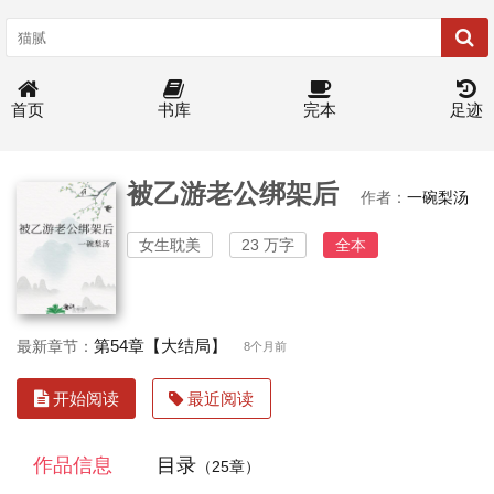
首页
书库
完本
足迹
被乙游老公绑架后
作者：
一碗梨汤
女生耽美
23 万字
全本
第54章【大结局】
最新章节：
8个月前
开始阅读
最近阅读
作品信息
目录
（25章）