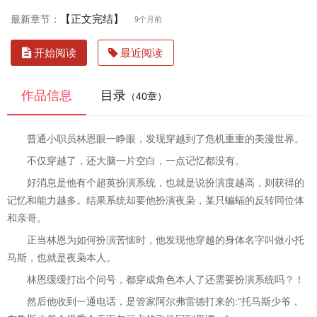
【正文完结】
最新章节：
9个月前
开始阅读
最近阅读
作品信息
目录
（40章）
普通小职员林恩眼一睁眼，发现穿越到了危机重重的美漫世界。
不仅穿越了，还大脑一片空白，一点记忆都没有。
好消息是他有个超英扮演系统，也就是说扮演度越高，则获得的
记忆和能力越多。结果系统却要他扮演夜枭，某只蝙蝠的反转同位体
和亲哥。
正当林恩为如何扮演苦恼时，他发现他穿越的身体名字叫做小托
马斯，也就是夜枭本人。
林恩缓缓打出个问号，都穿成角色本人了还需要扮演系统吗？！
然后他收到一通电话，是管家阿尔弗雷德打来的:“托马斯少爷，