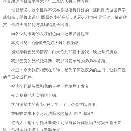
布鲁斯少爷会搭乘今天下午三点的飞机回到哥谭。”
也就是说，这个世界不仅布鲁斯活得好好的，还刚刚周游世界学
成归来，即将出道!！而原身小托马斯，也还未作为夜枭活动。敬请欣
赏，假猫头鹰如何与真蝙蝠竞争出道。
而各位阿卡姆的人才们也尚且还未发育起来...
本文可见: 《如何成为好大哥》夜枭著
蝙蝠家特色兄弟情深，白天你到底爱不爱我，晚上拳打脚踢。
我那善良的兄长托马斯，我那可爱单纯的弟弟布鲁斯。
小丑：今天我们相聚在哥谭，是为了庆祝夜枭的生日，让我们祝
他早日变成死鸟。
祝这个死猫头鹰和我的人生一样发烂！发臭！
夜枭视察他忠实的阿卡姆。
学习洗脑术的夜枭: 好，学会了，必会学以致用。
在蝙蝠要求下学习反洗脑术的超人:啊？我吗？
谜语人：这个小托马斯先生到底有多好你懂吗？你完全都不知
道，你根本就不懂！（激动.jpg）