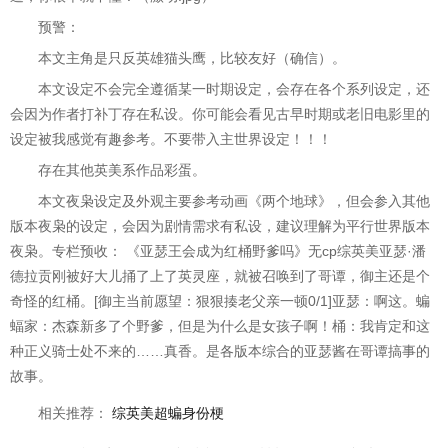
预警：
本文主角是只反英雄猫头鹰，比较友好（确信）。
本文设定不会完全遵循某一时期设定，会存在各个系列设定，还
会因为作者打补丁存在私设。你可能会看见古早时期或老旧电影里的
设定被我感觉有趣参考。不要带入主世界设定！！！
存在其他英美系作品彩蛋。
本文夜枭设定及外观主要参考动画《两个地球》，但会参入其他
版本夜枭的设定，会因为剧情需求有私设，建议理解为平行世界版本
夜枭。专栏预收： 《亚瑟王会成为红桶野爹吗》无cp综英美亚瑟·潘
德拉贡刚被好大儿捅了上了英灵座，就被召唤到了哥谭，御主还是个
奇怪的红桶。[御主当前愿望：狠狠揍老父亲一顿0/1]亚瑟：啊这。蝙
蝠家：杰森新多了个野爹，但是为什么是女孩子啊！桶：我肯定和这
种正义骑士处不来的……真香。是各版本综合的亚瑟酱在哥谭搞事的
故事。
相关推荐：
综英美超蝙身份梗