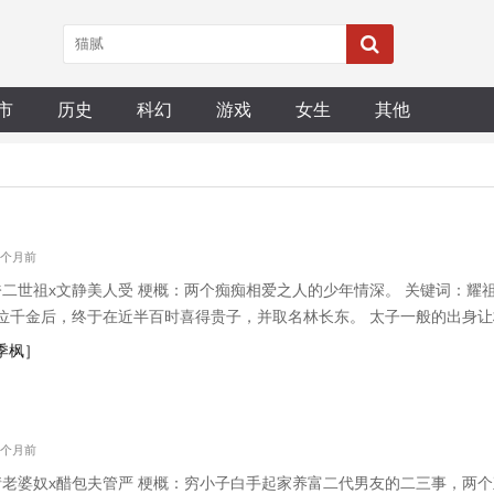
市
历史
科幻
游戏
女生
其他
 7个月前
绔二世祖x文静美人受 梗概：两个痴痴相爱之人的少年情深。 关键词：耀
位千金后，终于在近半百时喜得贵子，并取名林长东。 太子一般的出身
知无人不晓这位地头蛇少爷，可除了林老板谁也治不了这位要风得雨的二
x季枫］
上了个男人，对方也爱他
 9个月前
情老婆奴x醋包夫管严 梗概：穷小子白手起家养富二代男友的二三事，两