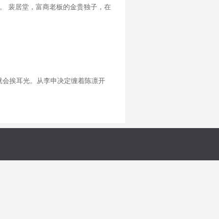
。 裴居堂，富商老板的金贵独子，在
青，遇到了这种挣一分都要给他花两分，
就会挨耳光。从李申决定缠着陈凛开