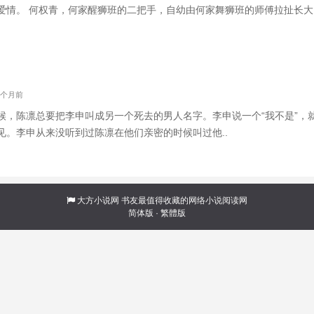
爱情。 何权青，何家醒狮班的二把手，自幼由何家舞狮班的师傅拉扯长大
准好孩子。 裴居堂养尊处优18年，基本没吃过什么苦，直到他遇到何权
的蠢蛋。 陈桥是白螺镇
 9个月前
候，陈凛总要把李申叫成另一个死去的男人名字。李申说一个“我不是”，
见。李申从来没听到过陈凛在他们亲密的时候叫过他..
大方小说网
书友最值得收藏的网络小说阅读网
简体版
·
繁體版