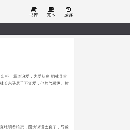
书库
完本
足迹
祖出柜，霸道追爱，为爱从良 桐林县首
让林长东受尽千万宠爱，他脾气骄纵、横
世祖。 这位二世祖的人生本该一直一帆
个直球明着暗恋，因为说话太直了，导致