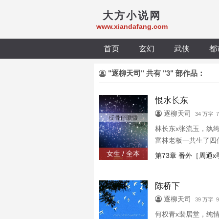
大方小说网
www.xiandafang.com
首页
玄幻
武侠
都
"逐柳天司" 共有 "3" 部作品：
恨水长东
逐柳天司
34 万字
林长东x张流玉，纨
富林老板一共生了四
行霸道，当地无人不
女生 / 全本
第73章 番外［周通
风顺的，可他偏偏爱
陈桥下
逐柳天司
39 万字
何权青x裴居堂，纯