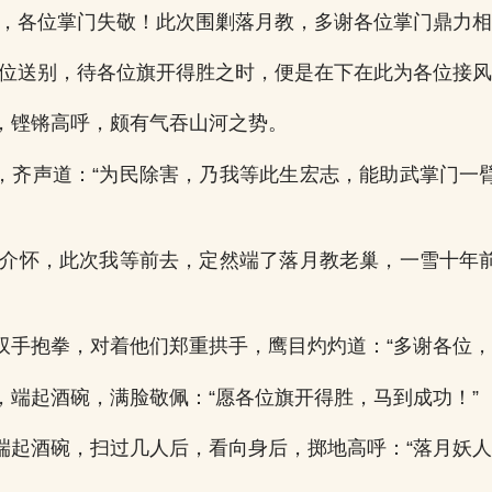
生，各位掌门失敬！此次围剿落月教，多谢各位掌门鼎力相
各位送别，待各位旗开得胜之时，便是在下在此为各位接风
，铿锵高呼，颇有气吞山河之势。
，齐声道：“为民除害，乃我等此生宏志，能助武掌门一
必介怀，此次我等前去，定然端了落月教老巢，一雪十年
双手抱拳，对着他们郑重拱手，鹰目灼灼道：“多谢各位，
，端起酒碗，满脸敬佩：“愿各位旗开得胜，马到成功！”
端起酒碗，扫过几人后，看向身后，掷地高呼：“落月妖人