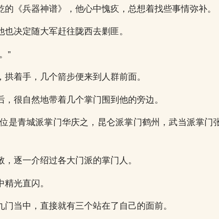
乾的《兵器神谱》，他心中愧疚，总想着找些事情弥补。
他也决定随大军赶往陇西去剿匪。
。”
，拱着手，几个箭步便来到人群前面。
后，很自然地带着几个掌门围到他的旁边。
这位是青城派掌门华庆之，昆仑派掌门鹤州，武当派掌门
敬，逐一介绍过各大门派的掌门人。
中精光直闪。
九门当中，直接就有三个站在了自己的面前。