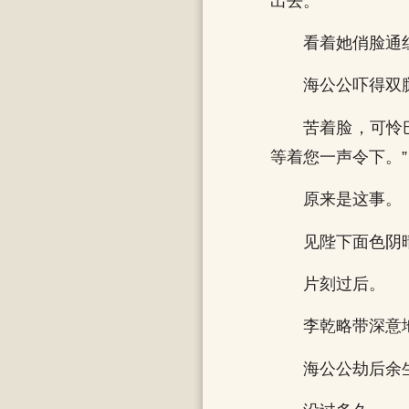
出去。
看着她俏脸通
海公公吓得双
苦着脸，可怜
等着您一声令下。”
原来是这事。
见陛下面色阴
片刻过后。
李乾略带深意
海公公劫后余