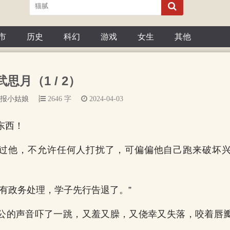
市
历史
科幻
游戏
女生
其他
武思月（1 / 2）
报小姑娘
2646 字
2024-04-03
东西！
过他，不允许任何人打扰了，可偏偏他自己跑来破坏
您有政务处理，学子先行告退了。”
公的声音吓了一跳，又羞又臊，又侥幸又失落，咬着唇