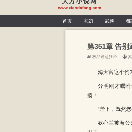
大方小说网
www.xiandafang.com
首页
玄幻
武侠
都
第351章 告别
极品逍遥狂帝
卖
海大富这个狗
分明刚才嘱咐
揍！
“陛下，既然
狄心兰被海公