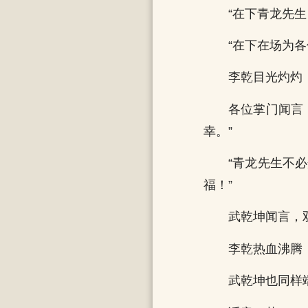
“在下青龙先
“在下在场为
李乾目光灼灼
各位掌门闻言
幸。”
“青龙先生不
福！”
武乾坤闻言，
李乾热血沸腾
武乾坤也同样