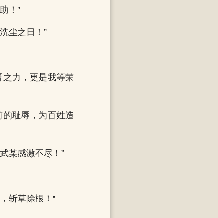
助！”
洗尘之日！”
臂之力，更是我等荣
前的耻辱，为百姓造
武某感激不尽！”
，斩草除根！”