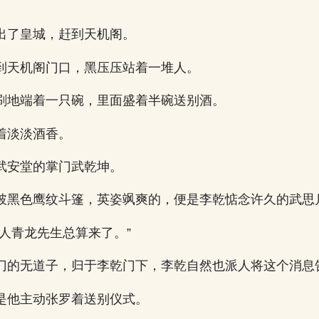
出了皇城，赶到天机阁。
到天机阁门口，黑压压站着一堆人。
刷地端着一只碗，里面盛着半碗送别酒。
着淡淡酒香。
武安堂的掌门武乾坤。
披黑色鹰纹斗篷，英姿飒爽的，便是李乾惦念许久的武思
大人青龙先生总算来了。”
门的无道子，归于李乾门下，李乾自然也派人将这个消息
是他主动张罗着送别仪式。