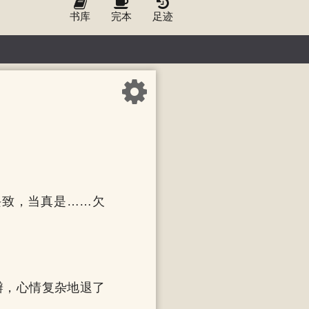
书库
完本
足迹
兴致，当真是……欠
瓣，心情复杂地退了