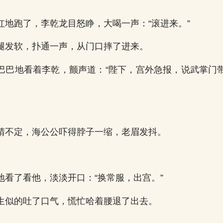
红地跑了，李乾龙目怒睁，大喝一声：“滚进来。”
腿发软，扑通一声，从门口摔了进来。
巴巴地看着李乾，颤声道：“陛下，宫外急报，说武掌门
晴不定，海公公吓得脖子一缩，老眉发抖。
地看了看他，淡淡开口：“换常服，出宫。”
生似的吐了口气，慌忙哈着腰退了出去。