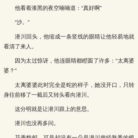
他看着漆黑的夜空喃喃道：“真好啊”
“沙。”
潜川回头，他缩成一条竖线的眼睛让他轻易地就
看清了来人。
因为太过惊讶，他连眼睛都瞪圆了许多：“太离婆
婆？”
太离婆婆此时完全是蛇的样子，她没开口，只转
身往前移了一截后又转头看向潜川。
这分明就是让潜川跟上的意思。
潜川也没再多问。
花香馥郁，可是却没有一朵是潜川曾经熟悉的模