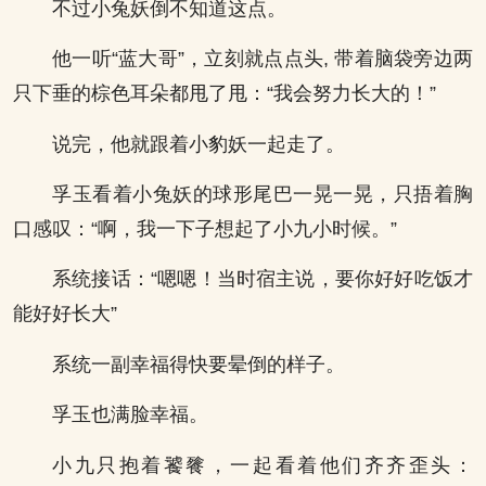
不过小兔妖倒不知道这点。
他一听“蓝大哥”，立刻就点点头, 带着脑袋旁边两
只下垂的棕色耳朵都甩了甩：“我会努力长大的！”
说完，他就跟着小豹妖一起走了。
孚玉看着小兔妖的球形尾巴一晃一晃，只捂着胸
口感叹：“啊，我一下子想起了小九小时候。”
系统接话：“嗯嗯！当时宿主说，要你好好吃饭才
能好好长大”
系统一副幸福得快要晕倒的样子。
孚玉也满脸幸福。
小九只抱着饕餮，一起看着他们齐齐歪头：