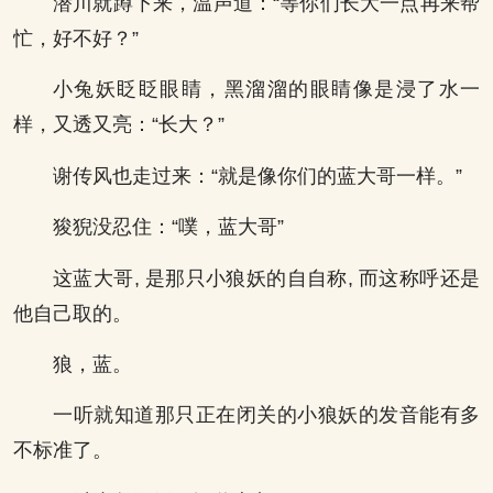
潜川就蹲下来，温声道：“等你们长大一点再来帮
忙，好不好？”
小兔妖眨眨眼睛，黑溜溜的眼睛像是浸了水一
样，又透又亮：“长大？”
谢传风也走过来：“就是像你们的蓝大哥一样。”
狻猊没忍住：“噗，蓝大哥”
这蓝大哥, 是那只小狼妖的自自称, 而这称呼还是
他自己取的。
狼，蓝。
一听就知道那只正在闭关的小狼妖的发音能有多
不标准了。