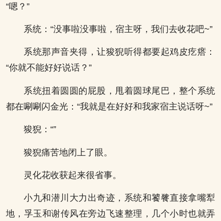
“嗯？”
系统：“没事啦没事啦，宿主呀，我们去收花吧~”
系统那声音夹得，让狻猊听得都要起鸡皮疙瘩：
“你就不能好好说话？”
系统扭着圆圆的屁股，甩着圆球尾巴，整个系统
都在唰唰闪金光：“我就是在好好和我家宿主说话呀~”
狻猊：“”
狻猊痛苦地闭上了眼。
灵化花收获起来很省事。
小九和潜川大力出奇迹，系统和饕餮直接拿嘴犁
地，孚玉和谢传风在旁边飞速整理，几个小时也就弄