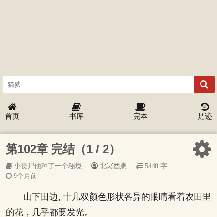
首页
书库
完本
足迹
第102章 完结（1 / 2）
小丧尸他种了一个秘境
北冥酉愚
5440 字
9个月前
山下田边, 十几双颜色形状各异的眼睛看着农田里
的花，几乎都要发光。