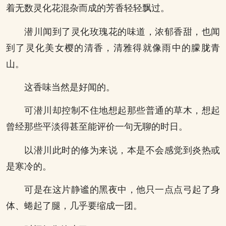
着无数灵化花混杂而成的芳香轻轻飘过。
潜川闻到了灵化玫瑰花的味道，浓郁香甜，也闻
到了灵化美女樱的清香，清雅得就像雨中的朦胧青
山。
这香味当然是好闻的。
可潜川却控制不住地想起那些普通的草木，想起
曾经那些平淡得甚至能评价一句无聊的时日。
以潜川此时的修为来说，本是不会感觉到炎热或
是寒冷的。
可是在这片静谧的黑夜中，他只一点点弓起了身
体、蜷起了腿，几乎要缩成一团。