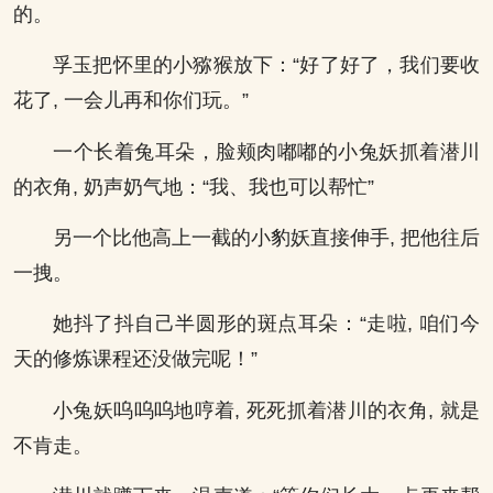
的。
孚玉把怀里的小猕猴放下：“好了好了，我们要收
花了, 一会儿再和你们玩。”
一个长着兔耳朵，脸颊肉嘟嘟的小兔妖抓着潜川
的衣角, 奶声奶气地：“我、我也可以帮忙”
另一个比他高上一截的小豹妖直接伸手, 把他往后
一拽。
她抖了抖自己半圆形的斑点耳朵：“走啦, 咱们今
天的修炼课程还没做完呢！”
小兔妖呜呜呜地哼着, 死死抓着潜川的衣角, 就是
不肯走。