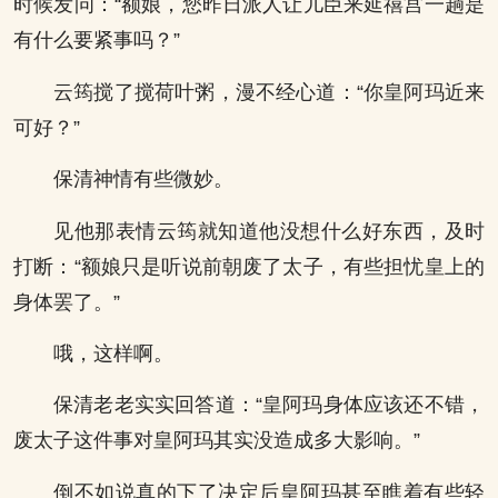
时候发问：“额娘，您昨日派人让儿臣来延禧宫一趟是
有什么要紧事吗？”
云筠搅了搅荷叶粥，漫不经心道：“你皇阿玛近来
可好？”
保清神情有些微妙。
见他那表情云筠就知道他没想什么好东西，及时
打断：“额娘只是听说前朝废了太子，有些担忧皇上的
身体罢了。”
哦，这样啊。
保清老老实实回答道：“皇阿玛身体应该还不错，
废太子这件事对皇阿玛其实没造成多大影响。”
倒不如说真的下了决定后皇阿玛甚至瞧着有些轻