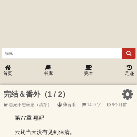
首页
书库
完本
足迹
完结＆番外（1 / 2）
惠妃不想养崽（清穿）
薄言采
1420 字
9个月前
第77章 惠妃
云筠当天没有见到保清。