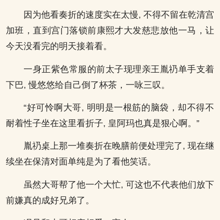
因为他看奏折的速度实在太慢, 不得不留在乾清宫
加班，直到宫门落锁前康熙才大发慈悲放他一马，让
今天没看完的明天接着看。
一身正紫色常服的前太子现理亲王胤礽单手支着
下巴, 慢悠悠给自己倒了杯茶，一咏三叹。
“好可怜啊大哥, 明明是一根筋的脑袋，却不得不
耐着性子坐在这里看折子, 皇阿玛也真是狠心啊。”
胤礽桌上那一堆奏折在晚膳前便处理完了, 现在继
续坐在保清对面单纯是为了看他笑话。
虽然大哥帮了他一个大忙, 可这也不代表他们放下
前嫌真的成好兄弟了。