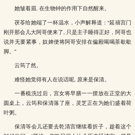
她皱着眉, 在生物钟的作用下自然醒来。
茯苓给她端了一杯温水，小声解释道：“延禧宫门
刚开那会儿大阿哥便来了, 只是主子睡得正好，阿哥也
说并无要紧事，奴婢便将阿哥安排在偏殿喝喝茶歇歇
脚。”
云筠了然。
难怪她觉得有人在说话呢, 原来是保清。
一番梳洗过后，宫女将早膳一一摆放在正堂的大
圆桌上，云筠和保清落了座，灵芝正在为她们盛着荷
叶粥。
保清等会儿还要去乾清宫继续看折子，趁着这个