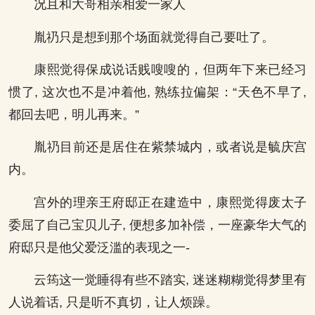
况且和大哥相亲相爱一家人
胤礽只是想到那个场面就觉得自己要吐了。
康熙觉得保成说话贱嗖嗖的，但两年下来已经习
惯了, 这次也不是冲着他, 熟练拉偏架：“天色不早了,
都回去吧，明儿再来。”
胤礽目前还是居住在紫禁城内，或者说是毓庆宫
内。
宫外的理亲王府邸正在建造中，康熙觉得废太子
委屈了自己宝贝儿子, 便想多加补偿，一座豪华大气的
府邸只是他父爱泛滥的表现之一-
云筠这一觉睡得有些不踏实, 迷迷糊糊觉得梦里有
人说着话, 只是听不真切，让人烦躁。