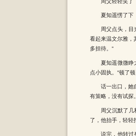
周父轻轻笑了：
夏知遥愣了下
周父点头，目
看起来温文尔雅，
多担待。”
夏知遥微微睁
点小固执。”顿了顿
话一出口，她
有策略，没有试探
周父沉默了几
了，他抬手，轻轻
说完，他转过