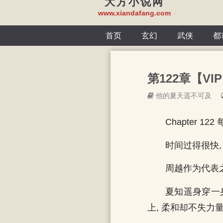
大方小说网
www.xiandafang.com
首页
玄幻
武侠
都
第122章【VIP
他的夏天遥不可及
Chapter 1
时间过得很快
周越作为代表
夏知遥身穿一
上, 柔和却不失力