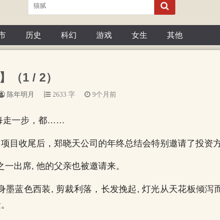
市
历史
科幻
游戏
女生
其他
】（1 / 2）
陈年明月
2633 字
9个月前
22 每走一步，都……
, 项目收尾后，郑晓天公司的年终总结会特别邀请了投资
之一出席, 他的父亲也被邀请来。
身墨蓝色西装, 剪裁利落，长发挽起, 灯光从天花板倾泻
量。