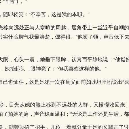
“辛苦了。”
，随即轻笑：“不辛苦，这是我的本职。”
光移向远处正与人寒暄的周越，唇角带上一丝近乎自嘲的
其实什么脾气我最清楚，倔得很。”他顿了顿，声音低下去
大眼，心头一震，她垂下眼眸，认真而平静地说：“他挺
，她抬起头，眼神亮了：“但我喜欢这样的他。”
自己也怔住，这是她第一次在周父面前如此坦率地说出“喜
。
秒，目光从她的脸上移到不远处的人群，又慢慢收回来
拍了拍她的肩，声音稳而温和：“无论是工作还是生活，都
身，朝旁边招了招手，几位一看就分量十足的长辈走了过