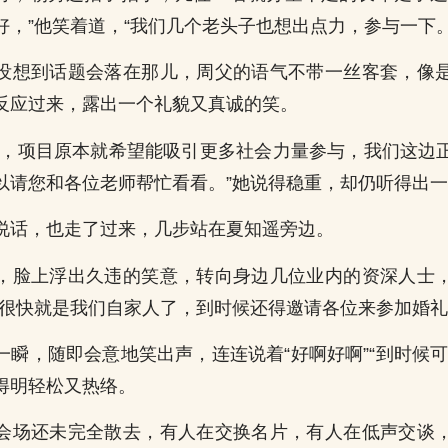
好，”他笑着道，“我们几个老头子也想出点力，参与一下。
没想到话题会落在那儿，周父的语气不带一丝客套，像
反应过来，露出一个礼貌又真诚的笑。
了，项目原本就希望能吸引更多社会力量参与，我们这边
以请您和各位老师帮忙看看。”她说得稳重，却仍听得出
说话，也走了过来，几步站在夏知遥旁边。
，脸上浮出久违的笑意，转向身边几位业内的资深人士
头很快就是我们自家人了，到时候还得邀请各位来参加婚礼
一瞬，随即会意地笑出声，连连说着“好啊好啊”“到时候可
得明轻松又热络。
会场还未完全散去，有人在交换名片，有人在低声交谈