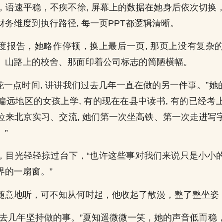
，语速平稳，不疾不徐, 屏幕上的数据在她身后依次切换
务维度到执行路径, 每一页PPT都逻辑清晰。
度报告，她略作停顿，换上最后一页, 那页上没有复杂
、山路上的校舍、那面印着公司标志的简陋横幅。
再花一点时间, 讲讲我们过去几年一直在做的另一件事。”她的
偏远地区的女孩上学, 有的现在在县中读书, 有的已经考
位来北京实习、交流, 她们第一次坐高铁、第一次走进写
”
，目光轻轻掠过台下，“也许这些事对我们来说只是小小
界的一扇窗。”
随意地听，可不知从何时起，他收起了散漫，整了整坐姿
过去几年坚持做的事。”夏知遥微微一笑，她的声音低而稳