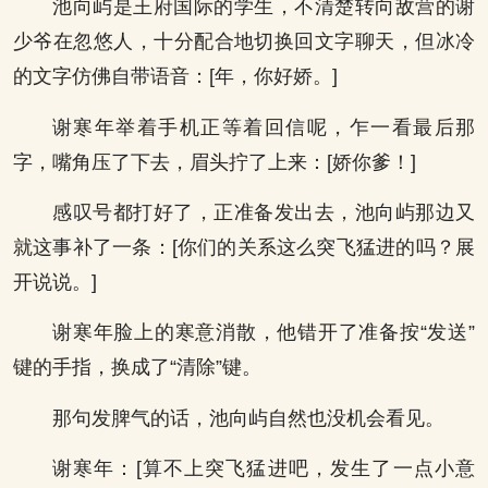
池向屿是王府国际的学生，不清楚转向敌营的谢
少爷在忽悠人，十分配合地切换回文字聊天，但冰冷
的文字仿佛自带语音：[年，你好娇。]
谢寒年举着手机正等着回信呢，乍一看最后那
字，嘴角压了下去，眉头拧了上来：[娇你爹！]
感叹号都打好了，正准备发出去，池向屿那边又
就这事补了一条：[你们的关系这么突飞猛进的吗？展
开说说。]
谢寒年脸上的寒意消散，他错开了准备按“发送”
键的手指，换成了“清除”键。
那句发脾气的话，池向屿自然也没机会看见。
谢寒年：[算不上突飞猛进吧，发生了一点小意