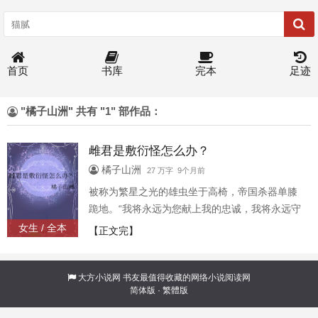
首页
书库
完本
足迹
"橘子山洲" 共有 "1" 部作品：
雌君是敷衍怪怎么办？
橘子山洲
27 万字 9个月前
被称为繁星之光的雄虫坐于高椅，帝国杀器单膝
跪地。“我将永远为您献上我的忠诚，我将永远守
护您，请您和我成婚吧。”听见这话的雄虫嗤笑了
女生 / 全本
【正文完】
一声，黑亮的皮鞋直接踩到了跪着的雌虫肩上。
“献上忠诚？那你的爱呢？”......恃才傲物型·黑发白
皮·小少爷雄虫 x 帝国杀器·白发黑皮·敷衍怪雌虫
大方小说网
书友最值得收藏的网络小说阅读网
简体版
·
繁體版
机械天才姜浮生死后，穿到了虫族文里，还得到
了一个完全按照他xp长的老婆。但老婆口口声声