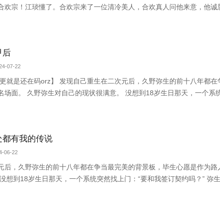
合欢宗！江琰懂了。合欢宗来了一位清冷美人，合欢真人问他来意，他诚
美人好有志气！过了几年，江美人差点改名江木头，被逼着出远门参加各
法师在我宗毕不了业，一定要带个伴侣
甲后
4-07-22
没更就是还在码orz】 发现自己重生在二次元后，久野弥生的前十八年都
名场面。 久野弥生对自己的现状很满意。 没想到18岁生日那天，一个系
意。” 系统沉默片刻：“默认时间已过，强制绑定中。” 弥生：？？ 反
迹在各
处都有我的传说
-06-22
元后，久野弥生的前十八年都在争当最完美的背景板，毕生心愿是作为路
没想到18岁生日那天，一个系统突然找上门：“要和我签订契约吗？” 弥生
制绑定中。” 弥生：？？ 反抗无果，久野弥生只好换个方式实现梦想。 
 【马甲一号