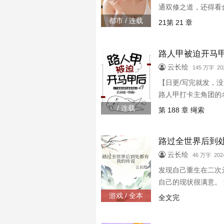
通双修之道，还得看
修！偷听的弟子哇！
都市 / 连载
21第 21 章
不重要，重要的是魔
路人甲被迫开马
云长绘
145 万字 202
【日更/写完就发，
路人甲打卡主角团的
弥生果断道：“我不愿
/ 连载
第 188 章 绳索
他开了几个马甲，混
路过全世界后到
云长绘
46 万字 2024
发现自己重生在二次
自己的现状很满意。 
“默认时间已过，强
游戏 / 全本
全文完
湖上留下不少传说。