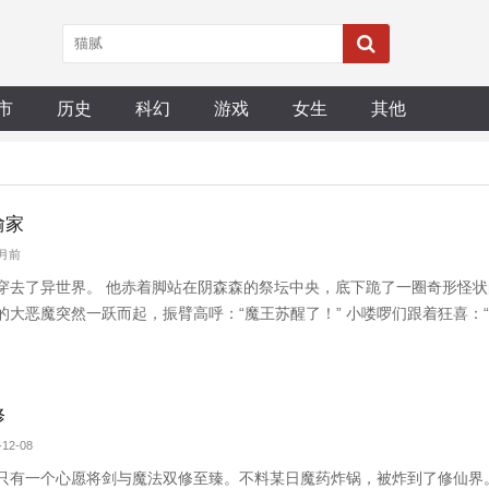
市
历史
科幻
游戏
女生
其他
偷家
个月前
穿去了异世界。 他赤着脚站在阴森森的祭坛中央，底下跪了一圈奇形怪状
大恶魔突然一跃而起，振臂高呼：“魔王苏醒了！” 小喽啰们跟着狂喜：“
，在恶魔主城混的如鱼得水，收服一干小弟，立志要将恶魔城做大做强，
* 人魔相斗已
修
12-08
只有一个心愿将剑与魔法双修至臻。不料某日魔药炸锅，被炸到了修仙界