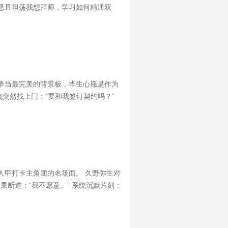
恳且坦荡我想拜师，学习如何精通双
大宗门排位赛。临行前，师尊叮嘱比赛
在争当最完美的背景板，毕生心愿是作为
统突然找上门：“要和我签订契约吗？”
抗无果，久野弥生只好换个方式实现梦想。
人甲打卡主角团的名场面。 久野弥生对
果断道：“我不愿意。” 系统沉默片刻：
他开了几个马甲，混迹在各大片场，在江