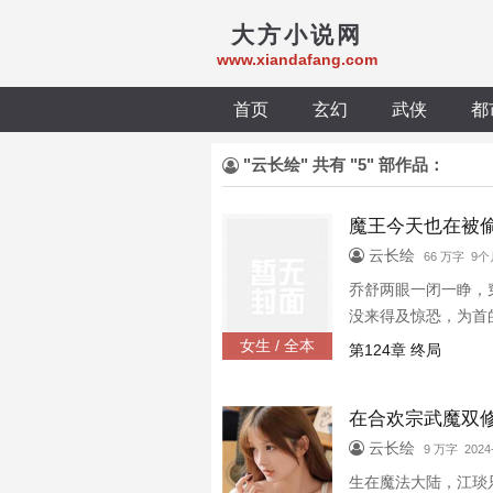
大方小说网
www.xiandafang.com
首页
玄幻
武侠
都
"云长绘" 共有 "5" 部作品：
魔王今天也在被
云长绘
66 万字 9
乔舒两眼一闭一睁，
没来得及惊恐，为首的
舒很快接受这个事实
女生 / 全本
第124章 终局
表示要誓死追随他。 
在合欢宗武魔双
云长绘
9 万字 2024-
生在魔法大陆，江琰