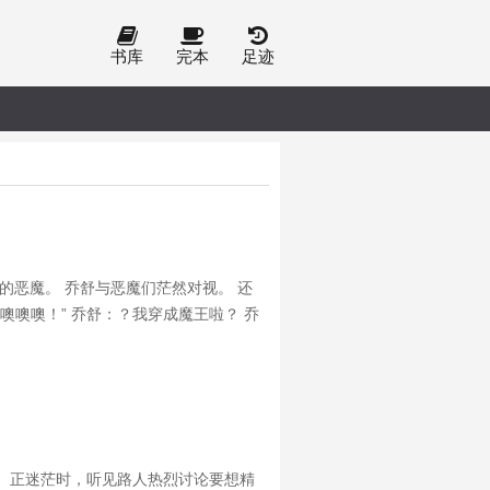
书库
完本
足迹
的恶魔。 乔舒与恶魔们茫然对视。 还
噢噢噢！” 乔舒：？我穿成魔王啦？ 乔
在恶魔史上青史留名。 恶魔小弟们纷纷
。正迷茫时，听见路人热烈讨论要想精